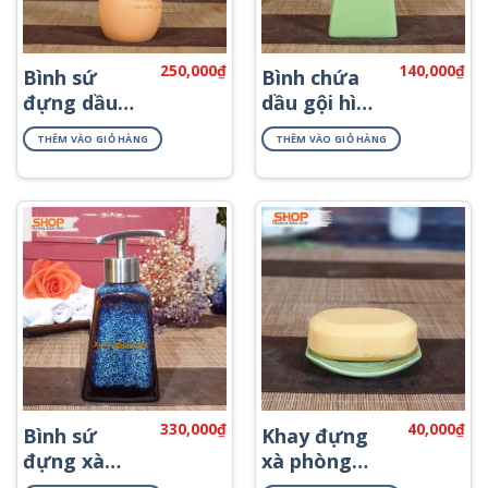
250,000
₫
140,000
₫
Bình sứ
Bình chứa
đựng dầu
dầu gội hình
gội sữa tắm
thang
THÊM VÀO GIỎ HÀNG
THÊM VÀO GIỎ HÀNG
PKNT-13
PKNT-41
330,000
₫
40,000
₫
Bình sứ
Khay đựng
đựng xà
xà phòng
phòng
bằng sứ