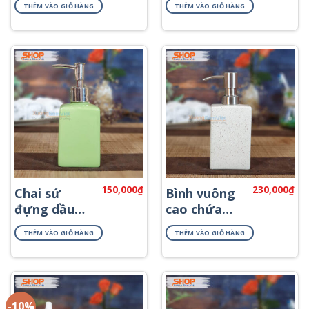
THÊM VÀO GIỎ HÀNG
THÊM VÀO GIỎ HÀNG
khách sạn
PKNT-20
PKNT-61
150,000
₫
230,000
₫
Chai sứ
Bình vuông
đựng dầu
cao chứa
gội cho
dầu xả
THÊM VÀO GIỎ HÀNG
THÊM VÀO GIỎ HÀNG
khách sạn
PKNT-34
PKNT-73
-10%