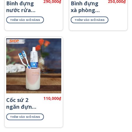
290,000
₫
250,000
₫
Bình đựng
Bình đựng
nước rửa
xà phòng
tay cao cấp
cao cấp
THÊM VÀO GIỎ HÀNG
THÊM VÀO GIỎ HÀNG
PKNT-54
PKNT-55
110,000
₫
Cốc sứ 2
ngăn đựng
bàn chải
THÊM VÀO GIỎ HÀNG
PKNT-03