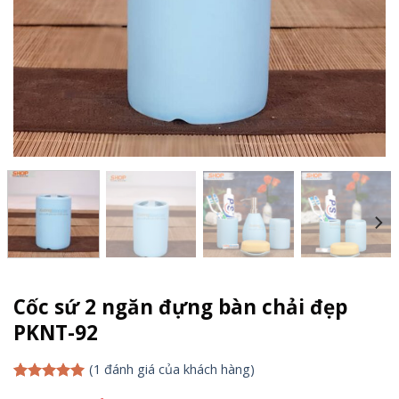
Cốc sứ 2 ngăn đựng bàn chải đẹp
PKNT-92
(
1
đánh giá của khách hàng)
5.00
1
trên 5