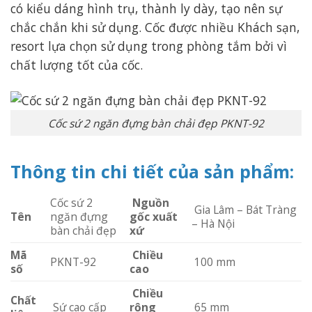
có kiểu dáng hình trụ, thành ly dày, tạo nên sự
chắc chắn khi sử dụng. Cốc được nhiều Khách sạn,
resort lựa chọn sử dụng trong phòng tắm bởi vì
chất lượng tốt của cốc.
Cốc sứ 2 ngăn đựng bàn chải đẹp PKNT-92
Thông tin chi tiết của sản phẩm:
Cốc sứ 2
Nguồn
Gia Lâm – Bát Tràng
Tên
ngăn đựng
gốc xuất
– Hà Nội
bàn chải đẹp
xứ
Mã
Chiều
PKNT-92
100 mm
số
cao
Chiều
Chất
Sứ cao cấp
rộng
65 mm