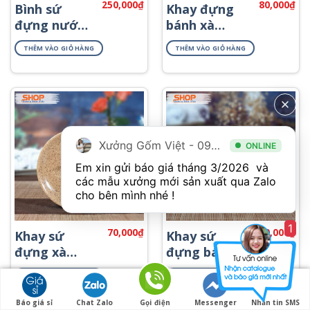
250,000
₫
80,000
₫
Bình sứ
Khay đựng
đựng nước
bánh xà
rửa tay
phòng cao
THÊM VÀO GIỎ HÀNG
THÊM VÀO GIỎ HÀNG
PKNT-19
cấp PKNT-65
Xưởng Gốm Việt - 094.1900.823
ONLINE
Em xin gửi báo giá tháng 3/2026  và 
các mẫu xưởng mới sản xuất qua Zalo 
cho bên mình nhé ! 
1
70,000
₫
40,000
₫
Khay sứ
Khay sứ
đựng xà
đựng bánh
bông tắm
xà phòng
THÊM VÀO GIỎ HÀNG
THÊM VÀO GIỎ HÀNG
PKNT-28
PKNT-22
Báo giá sỉ
Chat Zalo
Gọi điện
Messenger
Nhắn tin SMS