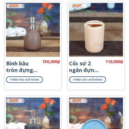
150,000
₫
110,000
₫
Bình bầu
Cốc sứ 2
tròn đựng
ngăn đựng
sữa tắm
bàn chải
THÊM VÀO GIỎ HÀNG
THÊM VÀO GIỎ HÀNG
PKNT-42
PKNT-02