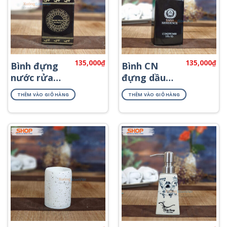
135,000
₫
135,000
₫
Bình đựng
Bình CN
nước rửa
đựng dầu
tay in logo
xả PNKT-48
THÊM VÀO GIỎ HÀNG
THÊM VÀO GIỎ HÀNG
PNKT-47