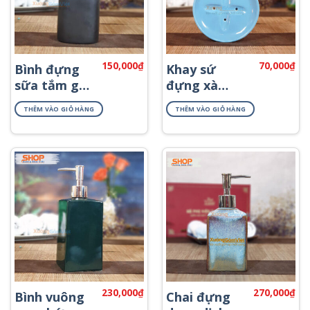
150,000
₫
70,000
₫
Bình đựng
Khay sứ
sữa tắm gội
đựng xà
PKNT-44
bông tắm
THÊM VÀO GIỎ HÀNG
THÊM VÀO GIỎ HÀNG
PKNT-29
230,000
₫
270,000
₫
Bình vuông
Chai đựng