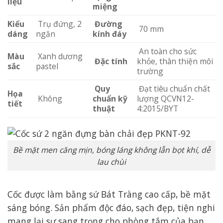
liệu
miệng
Kiểu
Trụ đứng, 2
Đường
70 mm
dáng
ngăn
kính đáy
An toàn cho sức
Màu
Xanh dương
Đặc tính
khỏe, thân thiện môi
sắc
pastel
trường
Quy
Đạt tiêu chuẩn chất
Họa
Không
chuẩn kỹ
lượng QCVN12-
tiết
thuật
4:2015/BYT
Bề mặt men căng mịn, bóng láng không lẫn bọt khí, dễ
lau chùi
Cốc được làm bằng sứ Bát Tràng cao cấp, bề mặt
sáng bóng. Sản phẩm độc đáo, sạch đẹp, tiện nghi
mang lại sự sang trọng cho phòng tắm của bạn.