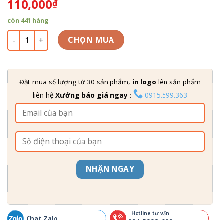
110,000
₫
dựa trên
đánh giá
còn 441 hàng
Cốc sứ 2 ngăn đựng bàn chải đẹp PKNT-92 số lượng
CHỌN MUA
Đặt mua số lượng từ 30 sản phẩm,
in logo
lên sản phẩm
liên hệ
Xưởng báo giá ngay
:
0915.599.363
NHẬN NGAY
Hotline tư vấn
Chat Zalo