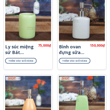
75,000
₫
150,000
₫
Ly súc miệng
Bình ovan
sứ Bát
đựng sữa
Tràng đẹp
tắm gội
THÊM VÀO GIỎ HÀNG
THÊM VÀO GIỎ HÀNG
PKNT-12
PKNT-43