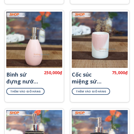
PKNT-74
250,000
₫
75,000
₫
Bình sứ
Cốc súc
đựng nước
miệng sứ
rửa tay
Bát Tràng
THÊM VÀO GIỎ HÀNG
THÊM VÀO GIỎ HÀNG
PKNT-17
PKNT-08