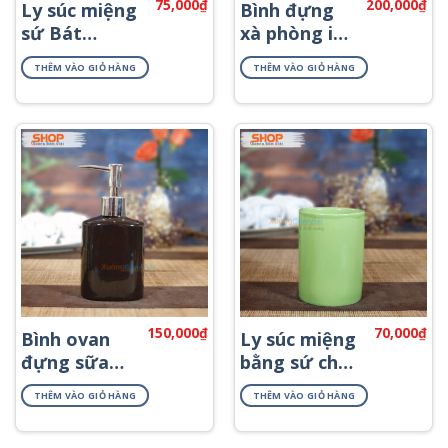
75,000
₫
200,000
₫
Ly súc miệng
Bình đựng
sứ Bát
xà phòng in
Tràng đẹp
logo PKNT-
THÊM VÀO GIỎ HÀNG
THÊM VÀO GIỎ HÀNG
PKT-11
50
150,000
₫
70,000
₫
Bình ovan
Ly súc miệng
đựng sữa
bằng sứ cho
tắm gội
khách sạn
THÊM VÀO GIỎ HÀNG
THÊM VÀO GIỎ HÀNG
PKNT-45
PKNT-75