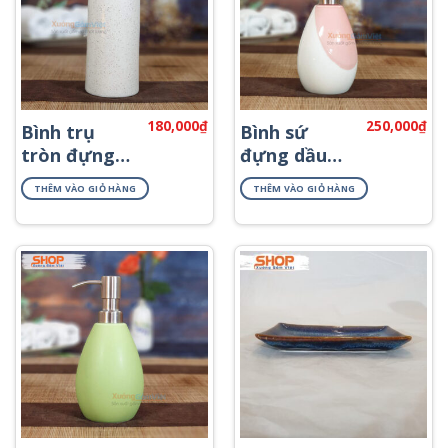
180,000
₫
250,000
₫
Bình trụ
Bình sứ
tròn đựng
đựng dầu
dầu gội
gội sữa tắm
THÊM VÀO GIỎ HÀNG
THÊM VÀO GIỎ HÀNG
PKNT-33
PKNT-14