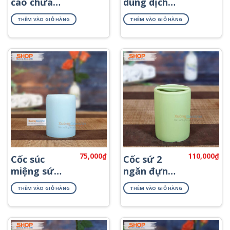
cao chứa
dung dịch
dầu xả
khách sạn
THÊM VÀO GIỎ HÀNG
THÊM VÀO GIỎ HÀNG
PKNT-37
PKNT-57
75,000
₫
110,000
₫
Cốc súc
Cốc sứ 2
miệng sứ
ngăn đựng
Bát Tràng
bàn chải
THÊM VÀO GIỎ HÀNG
THÊM VÀO GIỎ HÀNG
PKNT-09
PKNT-01