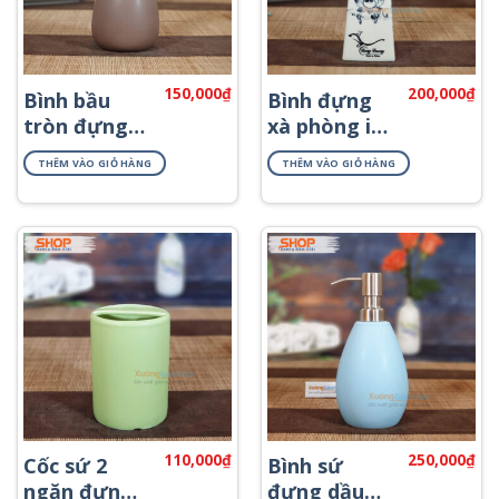
150,000
₫
200,000
₫
Bình bầu
Bình đựng
tròn đựng
xà phòng in
sữa tắm
logo PKNT-
THÊM VÀO GIỎ HÀNG
THÊM VÀO GIỎ HÀNG
PKNT-42
50
110,000
₫
250,000
₫
Cốc sứ 2
Bình sứ
ngăn đựng
đựng dầu