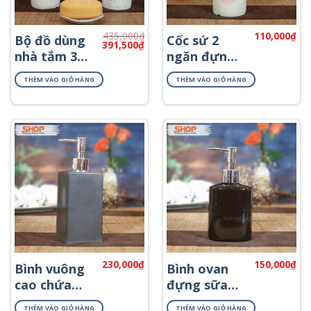
435,000
₫
110,000
₫
Bộ đồ dùng
Cốc sứ 2
Giá
Giá
391,500
₫
gốc
hiện
nhà tắm 3
ngăn đựng
là:
tại
món bằng
bàn chải
435,000₫.
là:
391,500₫.
THÊM VÀO GIỎ HÀNG
THÊM VÀO GIỎ HÀNG
sứ PKNT-71
PKNT-03
230,000
₫
150,000
₫
Bình vuông
Bình ovan
cao chứa
đựng sữa
dầu xả
tắm gội
THÊM VÀO GIỎ HÀNG
THÊM VÀO GIỎ HÀNG