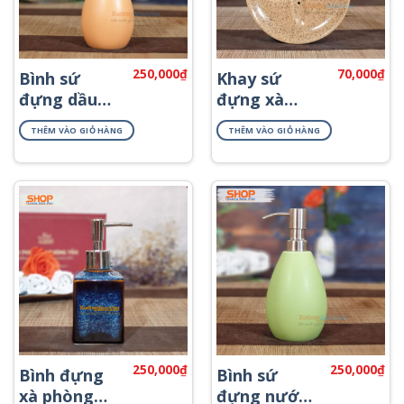
250,000
₫
70,000
₫
Bình sứ
Khay sứ
đựng dầu
đựng xà
gội sữa tắm
bông tắm
THÊM VÀO GIỎ HÀNG
THÊM VÀO GIỎ HÀNG
PKNT-13
PKNT-28
250,000
₫
250,000
₫
Bình đựng
Bình sứ
xà phòng
đựng nước