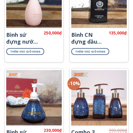
250,000
₫
135,000
₫
Bình sứ
Bình CN
đựng nước
đựng dầu
rửa tay
xả PNKT-48
THÊM VÀO GIỎ HÀNG
THÊM VÀO GIỎ HÀNG
PKNT-17
-10%
230,000
₫
990,000
₫
Bình sứ
Combo 3