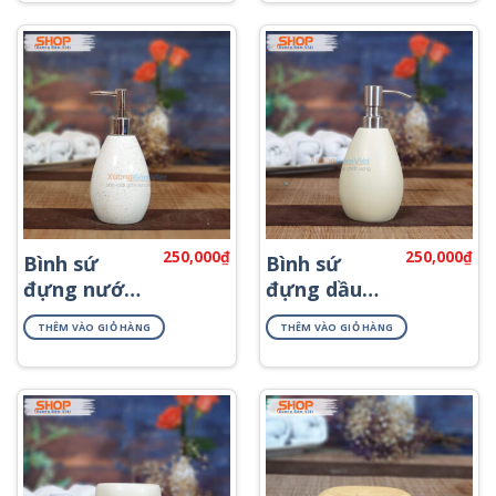
250,000
₫
250,000
₫
Bình sứ
Bình sứ
đựng nước
đựng dầu
rửa tay
gội sữa tắm
THÊM VÀO GIỎ HÀNG
THÊM VÀO GIỎ HÀNG
PKNT-18
PKNT-15