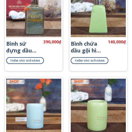
390,000
₫
140,000
₫
Bình sứ
Bình chứa
đựng dầu
dầu gội hình
gội khách
thang
THÊM VÀO GIỎ HÀNG
THÊM VÀO GIỎ HÀNG
sạn PKNT-
PKNT-41
58