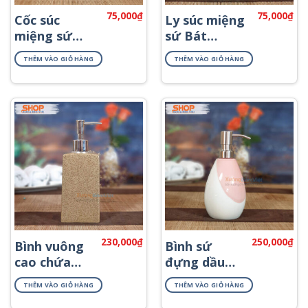
75,000
₫
75,000
₫
Cốc súc
Ly súc miệng
miệng sứ
sứ Bát
Bát Tràng
Tràng đẹp
THÊM VÀO GIỎ HÀNG
THÊM VÀO GIỎ HÀNG
PKNT-09
PKNT-12
230,000
₫
250,000
₫
Bình vuông
Bình sứ
cao chứa
đựng dầu
dầu xả
gội sữa tắm
THÊM VÀO GIỎ HÀNG
THÊM VÀO GIỎ HÀNG
PKNT-35
PKNT-14