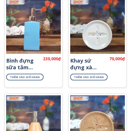
230,000
₫
70,000
₫
Bình đựng
Khay sứ
sữa tắm
đựng xà
vuông cao
bông tắm
THÊM VÀO GIỎ HÀNG
THÊM VÀO GIỎ HÀNG
PKNT-38
PKNT-26