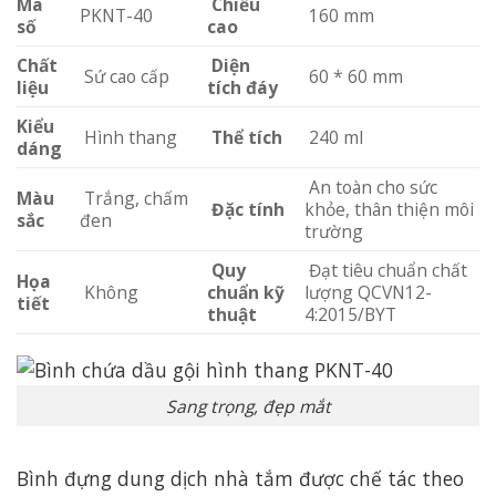
Mã
Chiều
PKNT-40
160 mm
số
cao
Chất
Diện
Sứ cao cấp
60 * 60 mm
liệu
tích đáy
Kiểu
Hình thang
Thể tích
240 ml
dáng
An toàn cho sức
Màu
Trắng, chấm
Đặc tính
khỏe, thân thiện môi
sắc
đen
trường
Quy
Đạt tiêu chuẩn chất
Họa
Không
chuẩn kỹ
lượng QCVN12-
tiết
thuật
4:2015/BYT
Sang trọng, đẹp mắt
Bình đựng dung dịch nhà tắm được chế tác theo