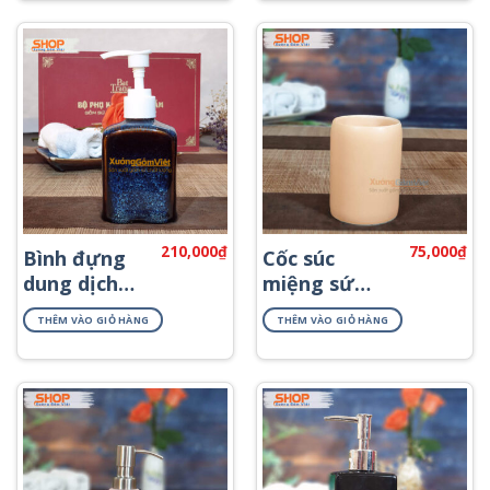
210,000
₫
75,000
₫
Bình đựng
Cốc súc
dung dịch
miệng sứ
khách sạn
Bát Tràng
THÊM VÀO GIỎ HÀNG
THÊM VÀO GIỎ HÀNG
PKNT-56
PKNT-07