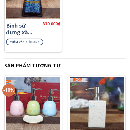
330,000
₫
Bình sứ
đựng xà
phòng
THÊM VÀO GIỎ HÀNG
khách sạn
PKNT-61
SẢN PHẨM TƯƠNG TỰ
-10%