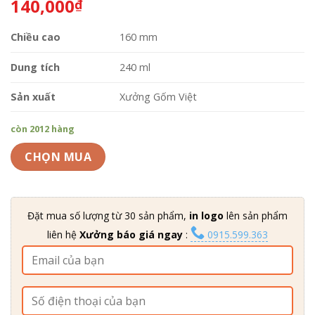
140,000
₫
dựa trên
đánh giá
Chiều cao
160 mm
Dung tích
240 ml
Sản xuất
Xưởng Gốm Việt
còn 2012 hàng
CHỌN MUA
Đặt mua số lượng từ 30 sản phẩm,
in logo
lên sản phẩm
liên hệ
Xưởng báo giá ngay
:
0915.599.363