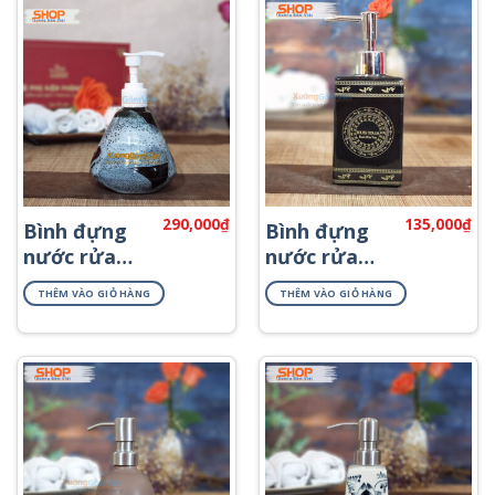
290,000
₫
135,000
₫
Bình đựng
Bình đựng
nước rửa
nước rửa
tay khách
tay in logo
THÊM VÀO GIỎ HÀNG
THÊM VÀO GIỎ HÀNG
sạn PKNT-
PNKT-47
60