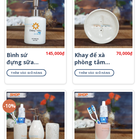
145,000
₫
70,000
₫
Bình sứ
Khay để xà
đựng sữa
phòng tắm
tắm in logo
đẹp PKNT-30
THÊM VÀO GIỎ HÀNG
THÊM VÀO GIỎ HÀNG
PKNT-49
-10%