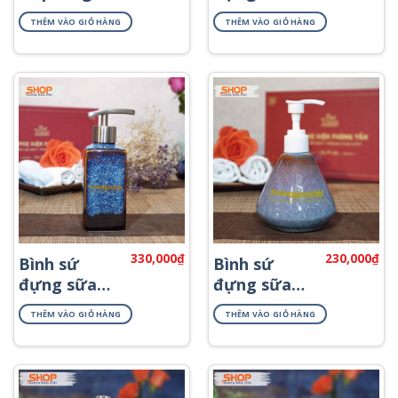
cao cấp
rửa tay
THÊM VÀO GIỎ HÀNG
THÊM VÀO GIỎ HÀNG
PKNT-55
PKNT-19
330,000
₫
230,000
₫
Bình sứ
Bình sứ
đựng sữa
đựng sữa
tắm cao cấp
tắm khách
THÊM VÀO GIỎ HÀNG
THÊM VÀO GIỎ HÀNG
PKNT-52
sạn PKNT-
59