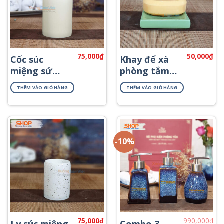
75,000
₫
50,000
₫
Cốc súc
Khay để xà
miệng sứ
phòng tắm
Bát Tràng
đẹp PKNT-32
THÊM VÀO GIỎ HÀNG
THÊM VÀO GIỎ HÀNG
PKNT-10
-10%
75,000
₫
990,000
₫
Ly súc miệng
Combo 3