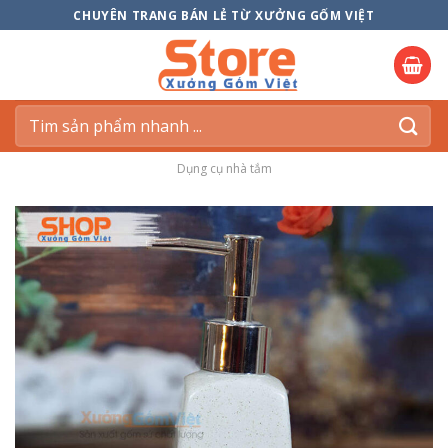
Skip
CHUYÊN TRANG BÁN LẺ TỪ XƯỞNG GỐM VIỆT
to
content
Tìm
kiếm:
Dụng cụ nhà tắm