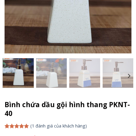
Bình chứa dầu gội hình thang PKNT-
40
(
1
đánh giá của khách hàng)
5.00
1
trên 5