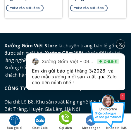
bàn chải
gội sữa tắm
THÊM VÀO GIỎ HÀNG
THÊM VÀO GIỎ HÀNG
PKNT-01
PKNT-16
Xưởng Gốm Việt Store
là chuyên trang bán lẻ gốm sứ
được sản xuất bởi
Xưởng Gốm Việt
và các đối tác tại
làng nghề Bát Tràng
Xưởng Gốm Việt - 094.1900.823
ONLINE
Xưởng Gốm Việt Store mong muốn mang đến cho
Em xin gửi báo giá tháng 3/2026  và 
khách hàng những sản phẩm chất lượng nhất
các mẫu xưởng mới sản xuất qua Zalo 
cho bên mình nhé ! 
CÔNG TY TNHH XƯỞNG GỐM VIỆT
1
Địa chỉ: Lô B8, Khu sản xuất làng nghề Bát Tràng, xã
Bát Tràng, Huyện Gia Lâm, Hà Nội
Điện thoại:
0945 998 009 – 0915599363
Báo giá sỉ
Chat Zalo
Gọi điện
Messenger
Nhắn tin SMS