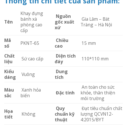
Thông tin chi tiết của sản phẩm:
Khay đựng
Nguồn
bánh xà
Gia Lâm – Bát
Tên
gốc xuất
phòng cao
Tràng – Hà Nội
xứ
cấp
Mã
Chiều
PKNT-65
15 mm
số
cao
Chất
Diện tích
Sứ cao cấp
110*110 mm
liệu
đáy
Kiểu
Dung
Vuông
dáng
tích
An toàn cho sức
Màu
Xanh hỏa
Đặc tính
khỏe, thân thiện
sắc
biến
môi trường
Quy
Đạt tiêu chuẩn chất
Họa
Không
chuẩn kỹ
lượng QCVN12-
tiết
thuật
4:2015/BYT