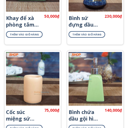
50,000
₫
230,000
₫
Khay để xà
Bình sứ
phòng tắm
đựng dầu
đẹp PKNT-32
xả cao cấp
THÊM VÀO GIỎ HÀNG
THÊM VÀO GIỎ HÀNG
PKNT-53
75,000
₫
140,000
₫
Cốc súc
Bình chứa
miệng sứ
dầu gội hình
Bát Tràng
thang