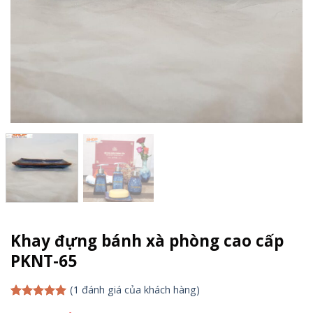
Khay đựng bánh xà phòng cao cấp
PKNT-65
(
1
đánh giá của khách hàng)
5.00
1
trên 5