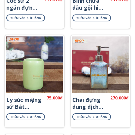
Cốc sứ 2
Bình chứa
ngăn đựng
dầu gội hình
bàn chải
thang
THÊM VÀO GIỎ HÀNG
THÊM VÀO GIỎ HÀNG
PKNT-03
PKNT-40
75,000
₫
270,000
₫
Ly súc miệng
Chai đựng
sứ Bát
dung dịch
Tràng đẹp
khách sạn
THÊM VÀO GIỎ HÀNG
THÊM VÀO GIỎ HÀNG
PKNT-12
PKNT-57