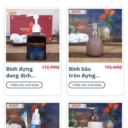
210,000
₫
150,000
₫
Bình đựng
Bình bầu
dung dịch
tròn đựng
khách sạn
sữa tắm
THÊM VÀO GIỎ HÀNG
THÊM VÀO GIỎ HÀNG
PKNT-56
PKNT-42