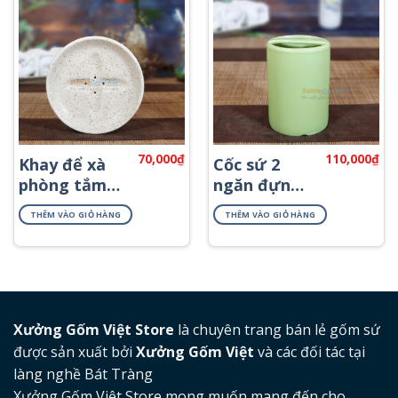
70,000
₫
110,000
₫
Khay để xà
Cốc sứ 2
phòng tắm
ngăn đựng
đẹp PKNT-31
bàn chải
THÊM VÀO GIỎ HÀNG
THÊM VÀO GIỎ HÀNG
PKNT-01
Xưởng Gốm Việt Store
là chuyên trang bán lẻ gốm sứ
được sản xuất bởi
Xưởng Gốm Việt
và các đối tác tại
làng nghề Bát Tràng
Xưởng Gốm Việt Store mong muốn mang đến cho