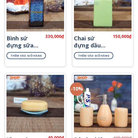
330,000
₫
150,000
₫
Bình sứ
Chai sứ
đựng sữa
đựng dầu
tắm cao cấp
gội cho
THÊM VÀO GIỎ HÀNG
THÊM VÀO GIỎ HÀNG
PKNT-52
khách sạn
PKNT-73
-10%
40,000
₫
435,000
₫