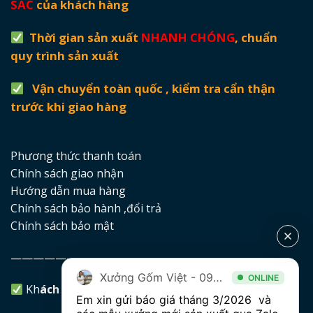
SẮC
của khách hàng
Thời gian sản xuất
NHANH CHÓNG
, chuẩn
quy trình sản xuất
Vận chuyển toàn quốc , kiểm tra cẩn thận
trước khi giao hàng
Phương thức thanh toán
Chính sách giao nhận
Hướng dẫn mua hàng
Chính sách bảo hành ,đổi trả
Chính sách bảo mật
——————————-
Xưởng Gốm Việt - 094.1900.823
ONLINE
Kh
ách hàng lưu ý
Em xin gửi báo giá tháng 3/2026  và 