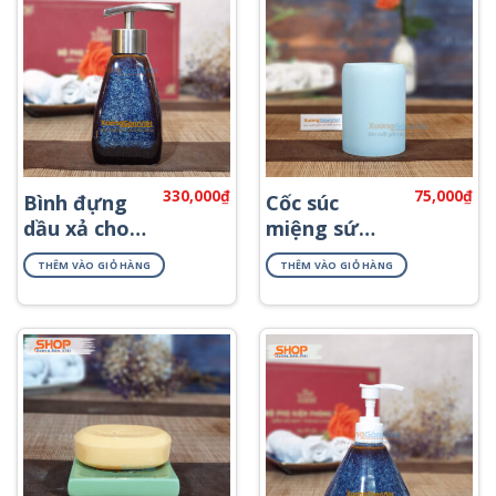
330,000
₫
75,000
₫
Bình đựng
Cốc súc
dầu xả cho
miệng sứ
khách sạn
Bát Tràng
THÊM VÀO GIỎ HÀNG
THÊM VÀO GIỎ HÀNG
PKNT-62
PKNT-09