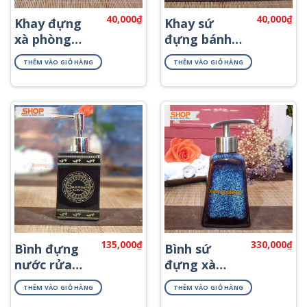
40,000
₫
40,000
₫
Khay đựng
Khay sứ
xà phòng
đựng bánh
bằng sứ
xà phòng
THÊM VÀO GIỎ HÀNG
THÊM VÀO GIỎ HÀNG
PKNT-20
PKNT-21
135,000
₫
330,000
₫
Bình đựng
Bình sứ
nước rửa
đựng xà
tay in logo
phòng
THÊM VÀO GIỎ HÀNG
THÊM VÀO GIỎ HÀNG
PNKT-47
khách sạn