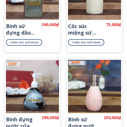
390,000
₫
75,000
₫
Bình sứ
Cốc súc
đựng dầu
miệng sứ
gội khách
Bát Tràng
THÊM VÀO GIỎ HÀNG
THÊM VÀO GIỎ HÀNG
sạn PKNT-
PKNT-10
58
290,000
₫
250,000
₫
Bình đựng
Bình sứ
nước rửa
đựng nước