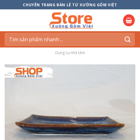
Skip
CHUYÊN TRANG BÁN LẺ TỪ XƯỞNG GỐM VIỆT
to
content
Tìm
kiếm:
Dụng cụ nhà tắm