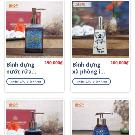
290,000
₫
200,000
₫
Bình đựng
Bình đựng
nước rửa
xà phòng in
tay cao cấp
logo PKNT-
THÊM VÀO GIỎ HÀNG
THÊM VÀO GIỎ HÀNG
PKNT-54
50