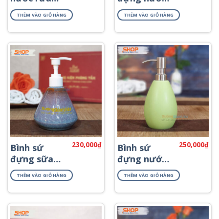
tay khách
rửa tay
THÊM VÀO GIỎ HÀNG
THÊM VÀO GIỎ HÀNG
sạn PKNT-
PKNT-17
60
230,000
₫
250,000
₫
Bình sứ
Bình sứ
đựng sữa
đựng nước
tắm khách
rửa tay
THÊM VÀO GIỎ HÀNG
THÊM VÀO GIỎ HÀNG
sạn PKNT-
PKNT-19
59