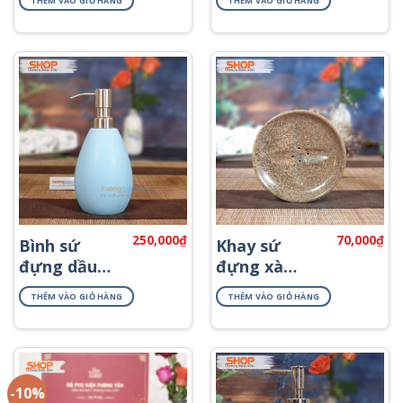
THÊM VÀO GIỎ HÀNG
THÊM VÀO GIỎ HÀNG
PKNT-07
PKNT-41
250,000
₫
70,000
₫
Bình sứ
Khay sứ
đựng dầu
đựng xà
gội sữa tắm
bông tắm
THÊM VÀO GIỎ HÀNG
THÊM VÀO GIỎ HÀNG
PKNT-16
PKNT-27
-10%