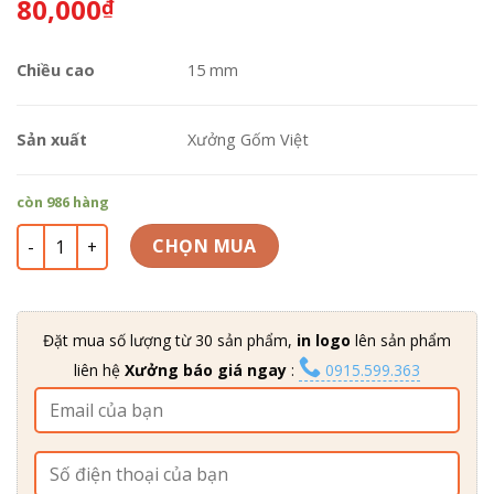
80,000
₫
dựa trên
đánh giá
Chiều cao
15 mm
Sản xuất
Xưởng Gốm Việt
còn 986 hàng
Khay đựng bánh xà phòng cao cấp PKNT-65 số lượng
CHỌN MUA
Đặt mua số lượng từ 30 sản phẩm,
in logo
lên sản phẩm
liên hệ
Xưởng báo giá ngay
:
0915.599.363