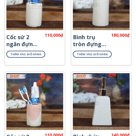
110,000
₫
180,000
₫
Cốc sứ 2
Bình trụ
ngăn đựng
tròn đựng
bàn chải
dầu gội
THÊM VÀO GIỎ HÀNG
THÊM VÀO GIỎ HÀNG
PKNT-04
PKNT-33
110,000
₫
140,000
₫