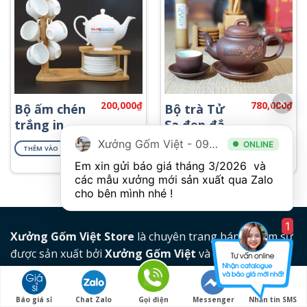
200,000
₫
780,000
₫
Bộ ấm chén
Bộ trà Tử
trắng in
Sa đẹp đắp
logo AT-60
nổi ATS-76
Xưởng Gốm Việt - 094.1900.823
ONLINE
THÊM VÀO GIỎ HÀNG
THÊM VÀO GIỎ HÀNG
Em xin gửi báo giá tháng 3/2026  và 
các mẫu xưởng mới sản xuất qua Zalo 
cho bên mình nhé ! 
1
Xưởng Gốm Việt Store
là chuyên trang bán lẻ gốm sứ
được sản xuất bởi
Xưởng Gốm Việt
và các đối tác tại
làng nghề Bát Tràng
Xưởng Gốm Việt Store mong muốn mang đến cho
Báo giá sỉ
Chat Zalo
Gọi điện
Messenger
Nhắn tin SMS
khách hàng những sản phẩm chất lượng nhất