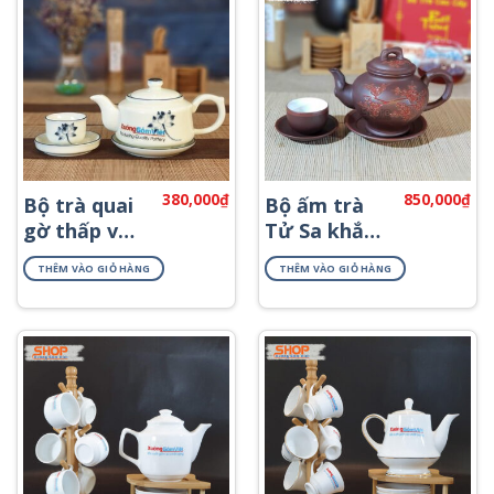
380,000
₫
850,000
₫
Bộ trà quai
Bộ ấm trà
gờ thấp vẽ
Tử Sa khắc
sen ATV-08
đào ATS-80
THÊM VÀO GIỎ HÀNG
THÊM VÀO GIỎ HÀNG