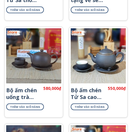
cẩm ATS-66
và lá ATV-11
THÊM VÀO GIỎ HÀNG
THÊM VÀO GIỎ HÀNG
580,000
₫
550,000
₫
Bộ ấm chén
Bộ ấm chén
uống trà
Tử Sa cao
gốm ATS-84
cấp ATS-74
THÊM VÀO GIỎ HÀNG
THÊM VÀO GIỎ HÀNG