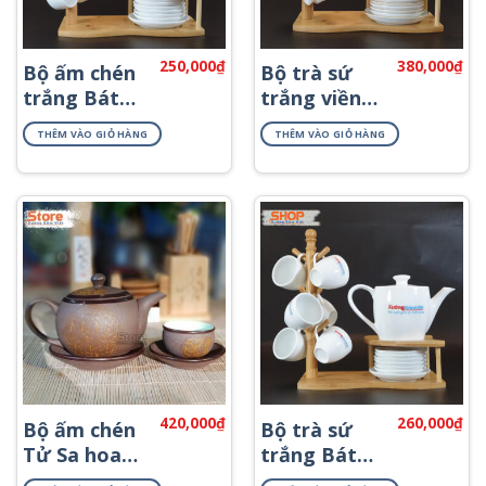
250,000
₫
380,000
₫
Bộ ấm chén
Bộ trà sứ
trắng Bát
trắng viền
Tràng in
kim đẹp
THÊM VÀO GIỎ HÀNG
THÊM VÀO GIỎ HÀNG
logo AT-62
ATK-10
420,000
₫
260,000
₫
Bộ ấm chén
Bộ trà sứ
Tử Sa hoa
trắng Bát
sen ATS-72
Tràng giá rẻ