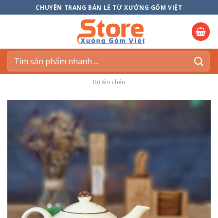
Skip
CHUYÊN TRANG BÁN LẺ TỪ XƯỞNG GỐM VIỆT
to
content
Tìm
kiếm:
Bộ ấm chén