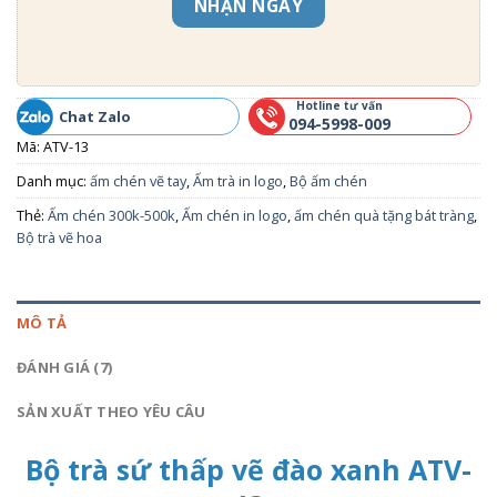
NHẬN NGAY
Hotline tư vấn
Chat Zalo
094-5998-009
Mã:
ATV-13
Danh mục:
ấm chén vẽ tay
,
Ấm trà in logo
,
Bộ ấm chén
Thẻ:
Ấm chén 300k-500k
,
Ấm chén in logo
,
ấm chén quà tặng bát tràng
,
Bộ trà vẽ hoa
MÔ TẢ
ĐÁNH GIÁ (7)
SẢN XUẤT THEO YÊU CÂU
Bộ trà sứ thấp vẽ đào xanh ATV-