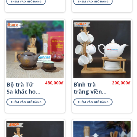
THÊM VÀO GIỎ HÀNG
THÊM VÀO GIỎ HÀNG
AT-56
480,000
₫
200,000
₫
Bộ trà Tử
Bình trà
Sa khắc hoa
trắng viền
mai ATS-83
kim cao cấp
THÊM VÀO GIỎ HÀNG
THÊM VÀO GIỎ HÀNG
ATK-59