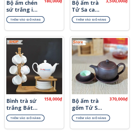
180,000
₫
3,500,000
₫
Bộ ấm chén
Bộ ấm trà
sứ trắng in
Tử Sa cao
logo quà
cấp ATS-67
THÊM VÀO GIỎ HÀNG
THÊM VÀO GIỎ HÀNG
tặng AT-09
158,000
₫
370,000
₫
Bình trà sứ
Bộ ấm trà
trắng Bát
gốm Tử Sa
Tràng đẹp
đẹp ATS-79
THÊM VÀO GIỎ HÀNG
THÊM VÀO GIỎ HÀNG
giá rẻ AT-58