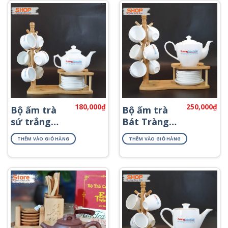
180,000
₫
250,000
₫
Bộ ấm trà
Bộ ấm trà
sứ trắng
Bát Tràng
Bát Tràng
in logo đẹp
THÊM VÀO GIỎ HÀNG
THÊM VÀO GIỎ HÀNG
rẻ đẹp AT-
AT-61
05