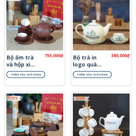
755,000
₫
380,000
₫
Bộ ấm trà
Bộ trà in
và hộp xi
logo quà
quà tặng
tặng hoa
THÊM VÀO GIỎ HÀNG
THÊM VÀO GIỎ HÀNG
ATS-82
sen ATV-14