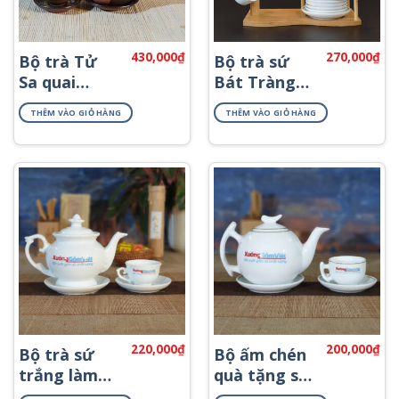
430,000
₫
270,000
₫
Bộ trà Tử
Bộ trà sứ
Sa quai
Bát Tràng
ngang ATS-
viền kim giá
THÊM VÀO GIỎ HÀNG
THÊM VÀO GIỎ HÀNG
69
rẻ ATK-62
220,000
₫
200,000
₫
Bộ trà sứ
Bộ ấm chén
trắng làm
quà tặng sứ
quà tặng in
trắng đẹp