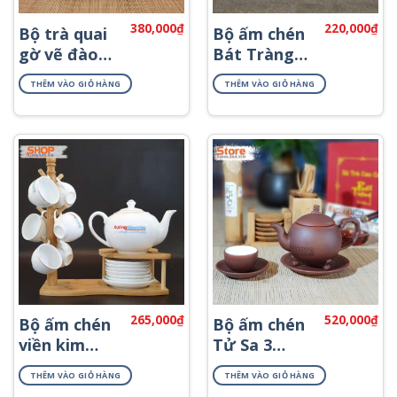
380,000
₫
220,000
₫
Bộ trà quai
Bộ ấm chén
gờ vẽ đào
Bát Tràng
hồng ATV-
in logo ATK-
THÊM VÀO GIỎ HÀNG
THÊM VÀO GIỎ HÀNG
06
08
265,000
₫
520,000
₫
Bộ ấm chén
Bộ ấm chén
viền kim
Tử Sa 3
Bát Tràng
chân ATS-81
THÊM VÀO GIỎ HÀNG
THÊM VÀO GIỎ HÀNG
ATK-57