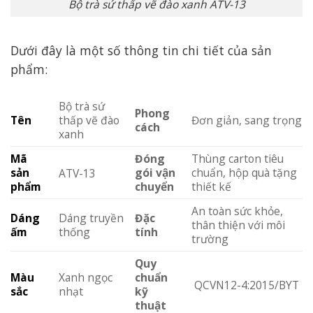
Bộ trà sứ thấp vẽ đào xanh ATV-13
Dưới đây là một số thông tin chi tiết của sản
phẩm:
Bộ trà sứ
Phong
Tên
thấp vẽ đào
Đơn giản, sang trọng
cách
xanh
Mã
Đóng
Thùng carton tiêu
sản
gói vận
chuẩn, hộp quà tặng
ATV-13
phẩm
chuyển
thiết kế
An toàn sức khỏe,
Dáng
Dáng truyền
Đặc
thân thiện với môi
ấm
thống
tính
trường
Quy
Màu
Xanh ngọc
chuẩn
QCVN12-4:2015/BYT
sắc
nhạt
kỹ
thuật