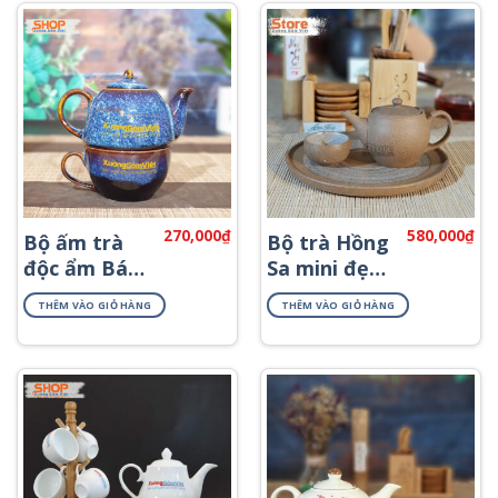
270,000
₫
580,000
₫
Bộ ấm trà
Bộ trà Hồng
độc ẩm Bát
Sa mini đẹp
Tràng đẹp
ATS-70
THÊM VÀO GIỎ HÀNG
THÊM VÀO GIỎ HÀNG
ATHB-01