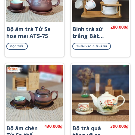
280,000
₫
Bộ ấm trà Tử Sa
Bình trà sứ
hoa mai ATS-75
trắng Bát
Tràng viền
ĐỌC TIẾP
THÊM VÀO GIỎ HÀNG
kim ATK-56
430,000
₫
390,000
₫
Bộ ấm chén
Bộ trà quà
Tử Sa thổ
tặng vẽ sen