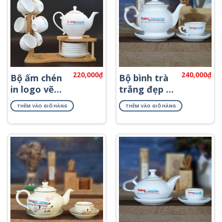
220,000
₫
240,000
₫
Bộ ấm chén
Bộ bình trà
in logo vẽ
trắng đẹp in
viền kim
logo giá rẻ
THÊM VÀO GIỎ HÀNG
THÊM VÀO GIỎ HÀNG
ATK-60
ATK-21