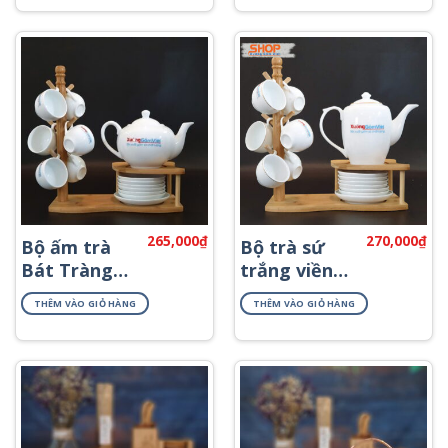
265,000
₫
270,000
₫
Bộ ấm trà
Bộ trà sứ
Bát Tràng
trắng viền
sứ trắng
kim in logo
THÊM VÀO GIỎ HÀNG
THÊM VÀO GIỎ HÀNG
cao cấp AT-
ATK-18
57