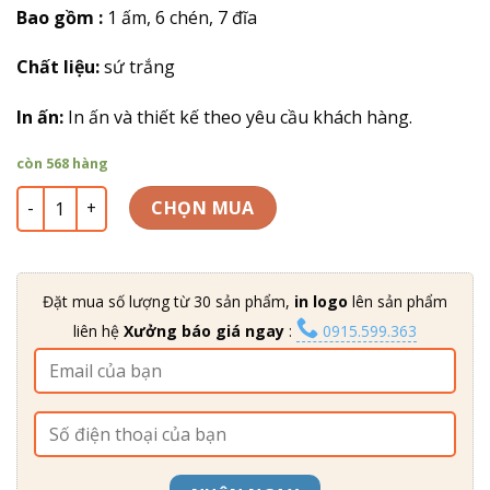
giá
Bao gồm :
1 ấm, 6 chén, 7 đĩa
Chất liệu:
sứ trắng
In ấn:
In ấn và thiết kế theo yêu cầu khách hàng.
còn 568 hàng
Bộ trà sứ thấp vẽ đào xanh ATV-13 số lượng
CHỌN MUA
Đặt mua số lượng từ 30 sản phẩm,
in logo
lên sản phẩm
liên hệ
Xưởng báo giá ngay
:
0915.599.363