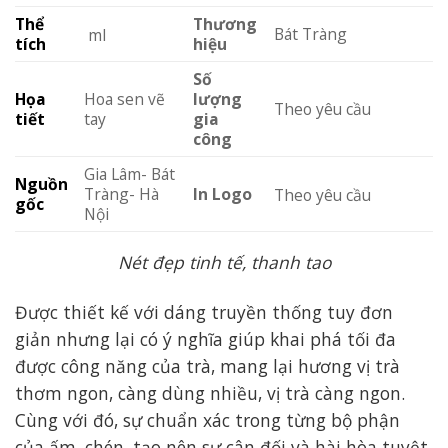
Thể
Thương
Bát Tràng
ml
tích
hiệu
Số
Họa
Hoa sen vẽ
lượng
Theo yêu cầu
tiết
tay
gia
công
Gia Lâm- Bát
Nguồn
Tràng- Hà
In Logo
Theo yêu cầu
gốc
Nội
Nét đẹp tinh tế, thanh tao
Được thiết kế với dáng truyền thống tuy đơn
giản nhưng lại có ý nghĩa giúp khai phá tối đa
được công năng của trà, mang lại hương vị trà
thơm ngon, càng dùng nhiều, vị trà càng ngon.
Cùng với đó, sự chuẩn xác trong từng bộ phận
của ấm, chén, tạo nên sự cân đối và hài hòa tuyệt