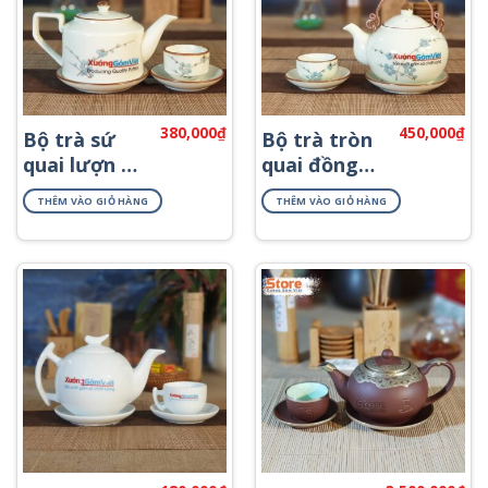
380,000
₫
450,000
₫
Bộ trà sứ
Bộ trà tròn
quai lượn vẽ
quai đồng
đào ATV-10
vẽ đào ATV-
THÊM VÀO GIỎ HÀNG
THÊM VÀO GIỎ HÀNG
05