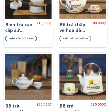
210,000
₫
380,000
₫
Bình trà cao
Bộ trà thấp
cấp sứ
vẽ hoa đào
trắng Bát
đỏ ATV-12
THÊM VÀO GIỎ HÀNG
THÊM VÀO GIỎ HÀNG
Tràng AT-55
250,000
₫
530,000
₫
Bộ trà
Bộ trà