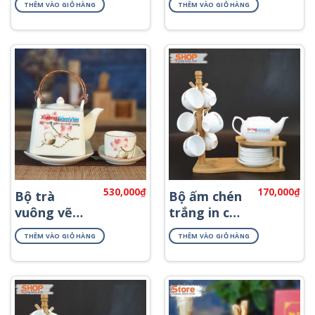
THÊM VÀO GIỎ HÀNG
THÊM VÀO GIỎ HÀNG
logo AT-21
ATK-09
530,000
₫
170,000
₫
Bộ trà
Bộ ấm chén
vuông vẽ
trắng in chữ
hoa sen đỏ
AT-02
THÊM VÀO GIỎ HÀNG
THÊM VÀO GIỎ HÀNG
ATV-01