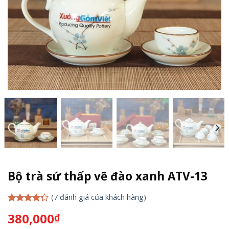
Bộ trà sứ thấp vẽ đào xanh ATV-13
(
7
đánh giá của khách hàng)
4.29
7
trên
380,000
₫
5 dựa
trên
đánh