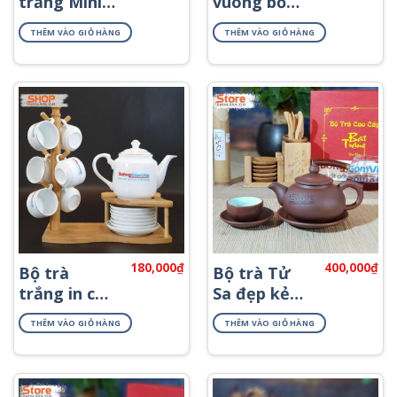
trắng Mini
vuông bồ
chỉ vàng
công anh
THÊM VÀO GIỎ HÀNG
THÊM VÀO GIỎ HÀNG
ATK-20
ATV-04
180,000
₫
400,000
₫
Bộ trà
Bộ trà Tử
trắng in chữ
Sa đẹp kẻ
Bát Tràng
chỉ đỏ ATS-
THÊM VÀO GIỎ HÀNG
THÊM VÀO GIỎ HÀNG
viền kim
78
ATK-07