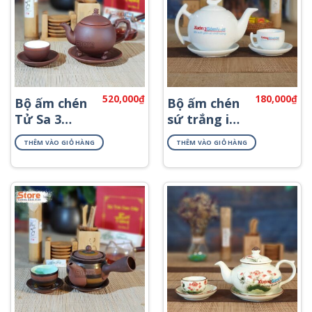
520,000
₫
180,000
₫
Bộ ấm chén
Bộ ấm chén
Tử Sa 3
sứ trắng in
chân ATS-81
logo quà
THÊM VÀO GIỎ HÀNG
THÊM VÀO GIỎ HÀNG
tặng AT-09