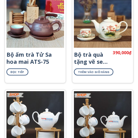
390,000
₫
Bộ ấm trà Tử Sa
Bộ trà quà
hoa mai ATS-75
tặng vẽ sen
và lá ATV-11
ĐỌC TIẾP
THÊM VÀO GIỎ HÀNG