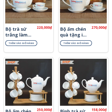
220,000
₫
270,000
₫
Bộ trà sứ
Bộ ấm chén
trắng làm
quà tặng in
quà tặng in
logo ATK-61
THÊM VÀO GIỎ HÀNG
THÊM VÀO GIỎ HÀNG
logo AT-21
250,000
₫
158,000
₫
Bộ ấm chén
Bình trà sứ