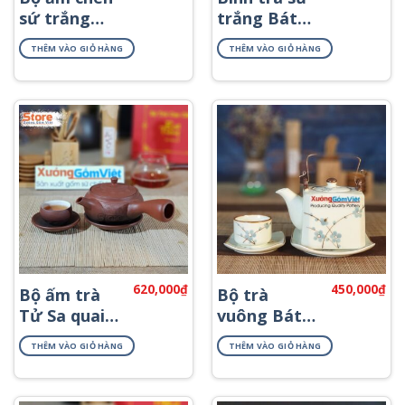
sứ trắng
trắng Bát
quà tặng
Tràng đẹp
THÊM VÀO GIỎ HÀNG
THÊM VÀO GIỎ HÀNG
giá rẻ AT-18
giá rẻ AT-58
620,000
₫
450,000
₫
Bộ ấm trà
Bộ trà
Tử Sa quai
vuông Bát
ngang ATS-
Tràng vẽ
THÊM VÀO GIỎ HÀNG
THÊM VÀO GIỎ HÀNG
88
đào xanh
ATV-03