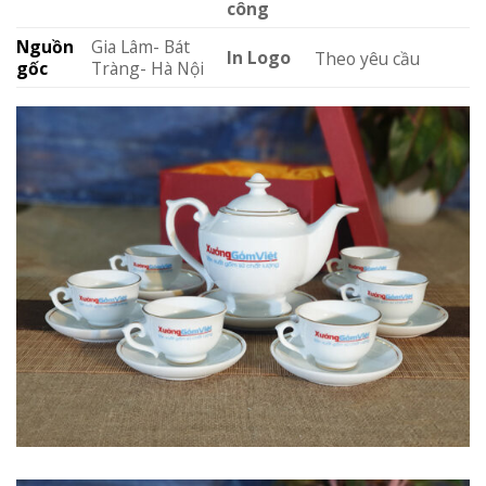
công
Nguồn
Gia Lâm- Bát
In Logo
Theo yêu cầu
gốc
Tràng- Hà Nội