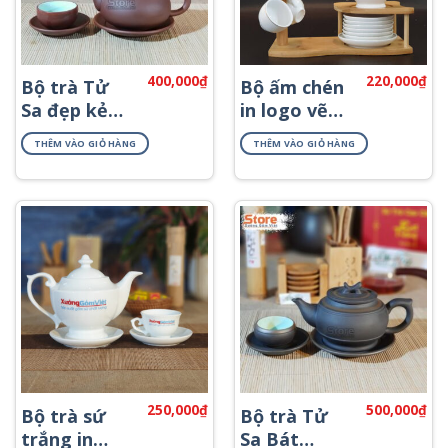
400,000
₫
220,000
₫
Bộ trà Tử
Bộ ấm chén
Sa đẹp kẻ
in logo vẽ
chỉ đỏ ATS-
viền kim
THÊM VÀO GIỎ HÀNG
THÊM VÀO GIỎ HÀNG
78
ATK-60
250,000
₫
500,000
₫
Bộ trà sứ
Bộ trà Tử
trắng in
Sa Bát