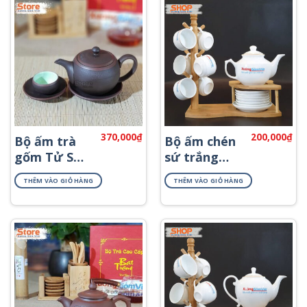
370,000
₫
200,000
₫
Bộ ấm trà
Bộ ấm chén
gốm Tử Sa
sứ trắng
đẹp ATS-79
viền kim
THÊM VÀO GIỎ HÀNG
THÊM VÀO GIỎ HÀNG
đẹp ATK-05