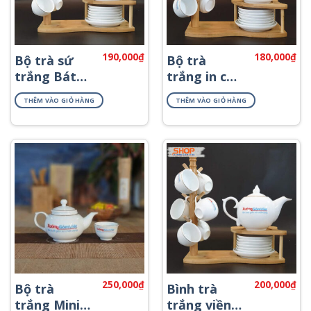
190,000
₫
180,000
₫
Bộ trà sứ
Bộ trà
trắng Bát
trắng in chữ
Tràng chỉ
Bát Tràng
THÊM VÀO GIỎ HÀNG
THÊM VÀO GIỎ HÀNG
vàng ATK-
viền kim
02
ATK-07
250,000
₫
200,000
₫
Bộ trà
Bình trà
trắng Mini
trắng viền