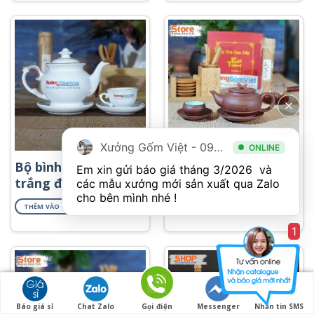
Xưởng Gốm Việt - 094.1900.823
ONLINE
240,000
₫
420,000
₫
Bộ bình trà
Bộ trà gốm
Em xin gửi báo giá tháng 3/2026  và 
trắng đẹp in
Tử Sa cao
các mẫu xưởng mới sản xuất qua Zalo 
logo giá rẻ
cấp ATS-86
cho bên mình nhé ! 
THÊM VÀO GIỎ HÀNG
THÊM VÀO GIỎ HÀNG
ATK-21
1
Báo giá sỉ
Chat Zalo
Gọi điện
Messenger
Nhắn tin SMS