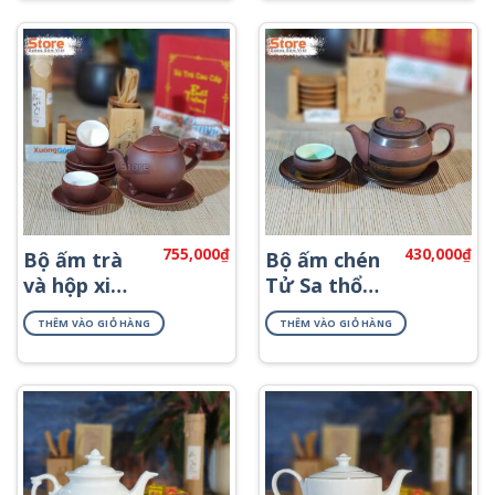
755,000
₫
430,000
₫
Bộ ấm trà
Bộ ấm chén
và hộp xi
Tử Sa thổ
quà tặng
cẩm ATS-66
THÊM VÀO GIỎ HÀNG
THÊM VÀO GIỎ HÀNG
ATS-82