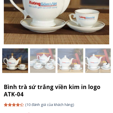
Bình trà sứ trắng viền kim in logo
ATK-04
(
10
đánh giá của khách hàng)
4.30
10
trên