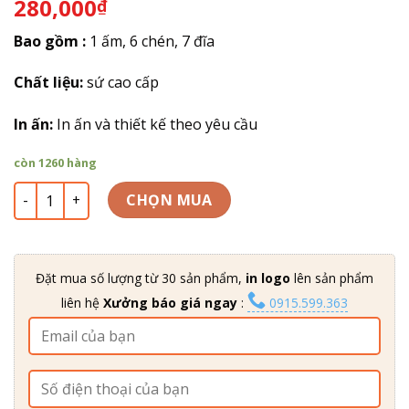
280,000
₫
5 dựa
trên
đánh
giá
Bao gồm :
1 ấm, 6 chén, 7 đĩa
Chất liệu:
sứ cao cấp
In ấn:
In ấn và thiết kế theo yêu cầu
còn 1260 hàng
Bình trà sứ trắng viền kim in logo ATK-04 số lượng
CHỌN MUA
Đặt mua số lượng từ 30 sản phẩm,
in logo
lên sản phẩm
liên hệ
Xưởng báo giá ngay
:
0915.599.363