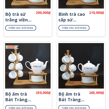
200,000
₫
210,000
₫
Bộ trà sứ
Bình trà cao
trắng viền
cấp sứ
kim đẹp giá
trắng Bát
THÊM VÀO GIỎ HÀNG
THÊM VÀO GIỎ HÀNG
rẻ ATK-58
Tràng AT-55
250,000
₫
265,000
₫
Bộ ấm trà
Bộ ấm trà
Bát Tràng
Bát Tràng
in logo đẹp
sứ trắng
THÊM VÀO GIỎ HÀNG
THÊM VÀO GIỎ HÀNG