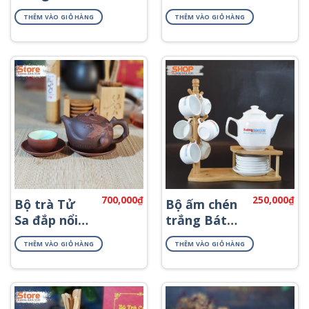
logo làm
Tràng đẹp
THÊM VÀO GIỎ HÀNG
THÊM VÀO GIỎ HÀNG
quà tặng
ATS-65
AT-04
700,000
₫
250,000
₫
Bộ trà Tử
Bộ ấm chén
Sa đắp nổi
trắng Bát
đào ATS-68
Tràng in
THÊM VÀO GIỎ HÀNG
THÊM VÀO GIỎ HÀNG
logo AT-62