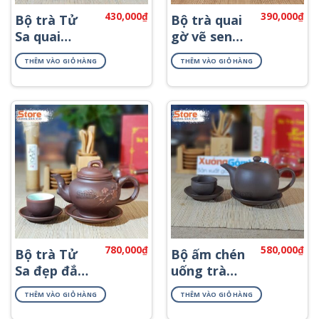
430,000
₫
390,000
₫
Bộ trà Tử
Bộ trà quai
Sa quai
gờ vẽ sen
ngang ATS-
và lá ATV-07
THÊM VÀO GIỎ HÀNG
THÊM VÀO GIỎ HÀNG
69
780,000
₫
580,000
₫
Bộ trà Tử
Bộ ấm chén
Sa đẹp đắp
uống trà
nổi ATS-76
gốm ATS-84
THÊM VÀO GIỎ HÀNG
THÊM VÀO GIỎ HÀNG