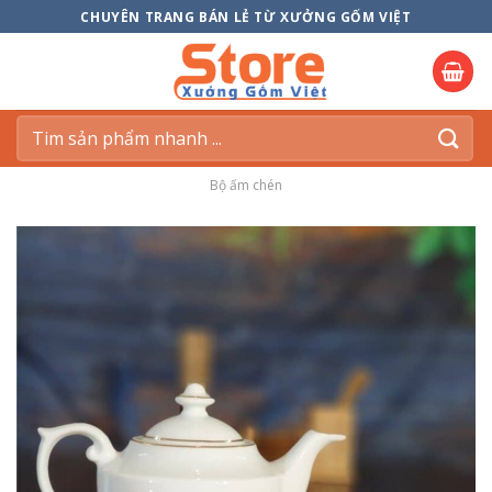
Skip
CHUYÊN TRANG BÁN LẺ TỪ XƯỞNG GỐM VIỆT
to
content
Tìm
kiếm:
Bộ ấm chén