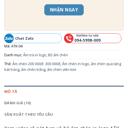
NHẬN NGAY
Hotline tư vấn
Chat Zalo
094-5998-009
Mã:
ATK-04
Danh mục:
Ấm trà in logo
,
Bộ ấm chén
Thẻ:
Ấm chén 200 000đ- 300 000đ
,
Ấm chén in logo
,
ấm chén quà tặng
bát tràng
,
ấm chén trắng
,
ấm chén viền kim
MÔ TẢ
ĐÁNH GIÁ (10)
SẢN XUẤT THEO YÊU CÂU