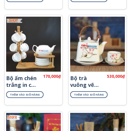
AT-61
cao cấp AT-
57
170,000
₫
530,000
₫
Bộ ấm chén
Bộ trà
trắng in chữ
vuông vẽ
AT-02
hoa sen đỏ
THÊM VÀO GIỎ HÀNG
THÊM VÀO GIỎ HÀNG
ATV-01