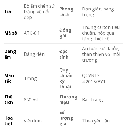
Bộ ấm chén sứ
Phong
Đơn giản, sang
Tên
trắng vẽ nổi
cách
trọng
đẹp
Thùng carton tiêu
Đóng
Mã số
chuẩn, hộp quà
ATK-04
gói
tặng thiết kế
An toàn sức khỏe,
Dáng
Đặc
Dáng đèn
thân thiện với môi
ấm
tính
trường
Quy
QCVN12-
Màu
chuẩn
Trắng
sắc
kỹ
4:2015/BYT
thuật
Thể
Thương
Bát Tràng
650 ml
tích
hiệu
Số
Họa
lượng
Viền kim
Theo yêu cầu
tiết
gia