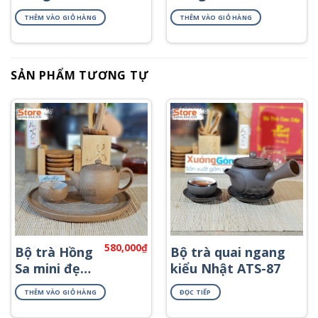
chỉ vàng
kim cao cấp
THÊM VÀO GIỎ HÀNG
THÊM VÀO GIỎ HÀNG
ATK-20
ATK-59
SẢN PHẨM TƯƠNG TỰ
580,000
₫
Bộ trà Hồng
Bộ trà quai ngang
Sa mini đẹp
kiểu Nhật ATS-87
ATS-70
THÊM VÀO GIỎ HÀNG
ĐỌC TIẾP