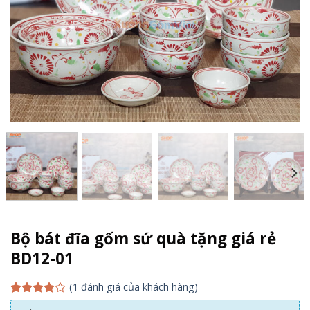
Bộ bát đĩa gốm sứ quà tặng giá rẻ
BD12-01
(
1
đánh giá của khách hàng)
4.00
1
trên