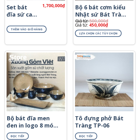
1,700,000
₫
Sản
Set bát
Bộ 6 bát cơm kiểu
phẩm
đĩa sứ cao
Nhật sứ Bát Tràng
này
Giá từ:
500,000
₫
cấp hoa
BC-11
Giá từ:
450,000
₫
có
mặt trời
THÊM VÀO GIỎ HÀNG
nhiều
LỰA CHỌN CÁC TÙY CHỌN
đẹp
biến
thể.
Các
tùy
chọn
có
thể
được
chọn
trên
trang
sản
Bộ bát đĩa men
Tô đựng phở Bát
phẩm
đen in logo 8 món
Tràng TP-06
BD-03
ĐỌC TIẾP
ĐỌC TIẾP