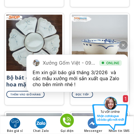
Xưởng Gốm Việt - 094.1900.823
ONLINE
Em xin gửi báo giá tháng 3/2026  và 
895,000
₫
Bộ bát đĩa
Tô đựng phở đẹp
các mẫu xưởng mới sản xuất qua Zalo 
hoa mặt
TP-12
cho bên mình nhé ! 
trời sứ Bát
THÊM VÀO GIỎ HÀNG
ĐỌC TIẾP
Tràng đẹp
1
Báo giá sỉ
Chat Zalo
Gọi điện
Messenger
Nhắn tin SMS