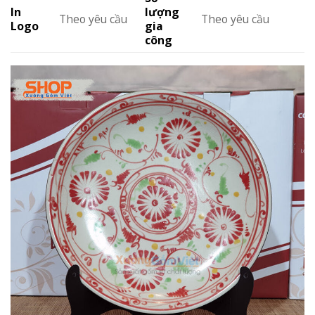
In
lượng
Theo yêu cầu
Theo yêu cầu
Logo
gia
công