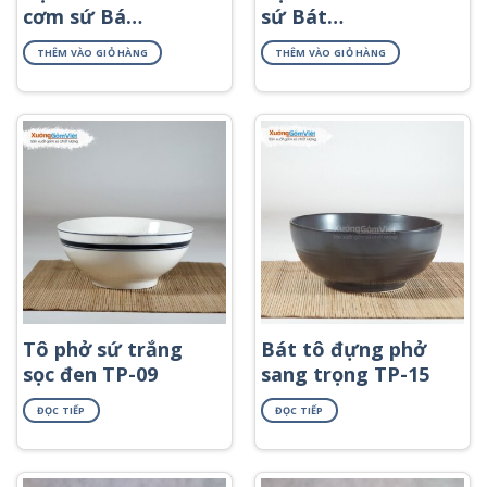
cơm sứ Bát
sứ Bát
Tràng giả
Tràng cao
THÊM VÀO GIỎ HÀNG
THÊM VÀO GIỎ HÀNG
cổ BC-04
cấp 15
món
Tô phở sứ trắng
Bát tô đựng phở
sọc đen TP-09
sang trọng TP-15
ĐỌC TIẾP
ĐỌC TIẾP