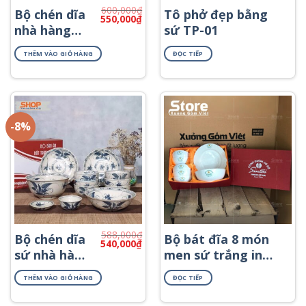
600,000
₫
Bộ chén dĩa
Tô phở đẹp bằng
Giá
Giá
550,000
₫
gốc
hiện
nhà hàng
sứ TP-01
là:
tại
Bát Tràng
600,000₫.
là:
550,000₫.
THÊM VÀO GIỎ HÀNG
ĐỌC TIẾP
BD12-03
-8%
588,000
₫
Bộ chén dĩa
Bộ bát đĩa 8 món
Giá
Giá
540,000
₫
gốc
hiện
sứ nhà hàng
men sứ trắng in
là:
tại
cổ truyền
logo BD-01
588,000₫.
là:
540,000₫.
THÊM VÀO GIỎ HÀNG
ĐỌC TIẾP
BD12-12