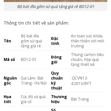
Bộ bát đĩa gốm sứ quà tặng giá rẻ BD12-01
Thông tin chi tiết về sản phẩm:
Bộ bát đĩa
An toàn sức khỏe,
Đặc
Tên
gốm sứ quà
thân thiện với môi
tính
tặng giá rẻ
trường
Thùng carton tiêu
Đóng
Mã số
BD12-01
chuẩn, hộp quà
gói
tặng thiết kế
Quy
QCVN12-
Nguồn
Gia Lâm- Bát
chuẩn
gốc
Tràng- Hà Nội
kỹ
4:2015/BYT
thuật
Họa
Cúc đỏ và quả
Thương
Bát Tràng
tiết
giả cổ
hiệu
Số