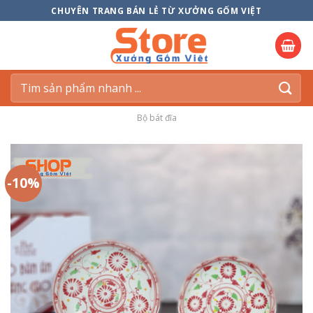
Skip
CHUYÊN TRANG BÁN LẺ TỪ XƯỞNG GỐM VIỆT
to
content
Tìm
kiếm:
Bộ bát đĩa
-10%