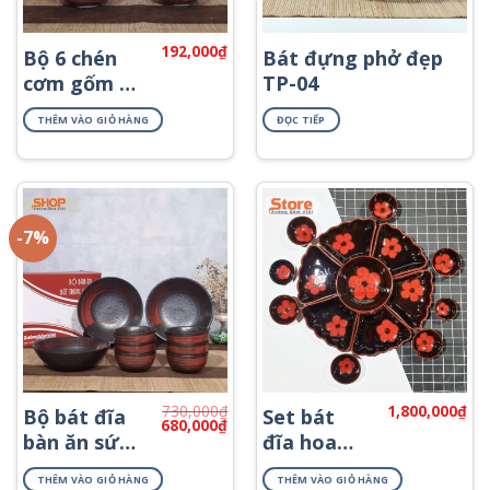
192,000
₫
Bộ 6 chén
Bát đựng phở đẹp
cơm gốm sứ
TP-04
Bát Tràng
THÊM VÀO GIỎ HÀNG
ĐỌC TIẾP
BC-01
-7%
730,000
₫
1,800,000
₫
Bộ bát đĩa
Set bát
Giá
Giá
680,000
₫
gốc
hiện
bàn ăn sứ
đĩa hoa
là:
tại
kiểu Nhật
mặt trời
730,000₫.
là:
680,000₫.
THÊM VÀO GIỎ HÀNG
THÊM VÀO GIỎ HÀNG