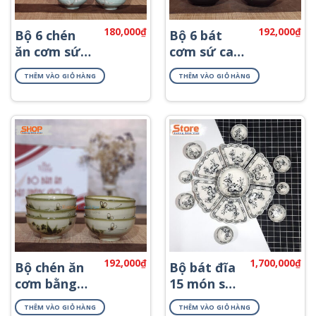
180,000
₫
192,000
₫
Bộ 6 chén
Bộ 6 bát
ăn cơm sứ
cơm sứ cao
Bát Tràng
cấp Bát
THÊM VÀO GIỎ HÀNG
THÊM VÀO GIỎ HÀNG
đẹp BC-03
Tràng BC-08
192,000
₫
1,700,000
₫
Bộ chén ăn
Bộ bát đĩa
cơm bằng
15 món sứ
sứ Bát
Bát Tràng
THÊM VÀO GIỎ HÀNG
THÊM VÀO GIỎ HÀNG