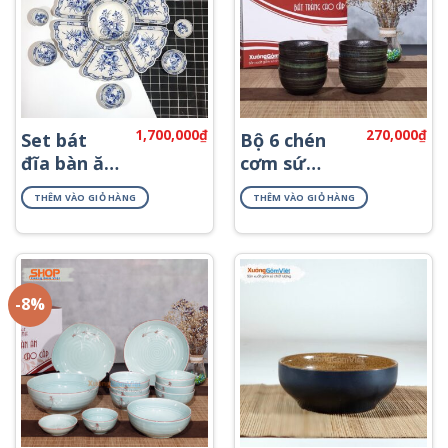
1,700,000
₫
270,000
₫
Set bát
Bộ 6 chén
đĩa bàn ăn
cơm sứ
sứ kiểu
phong cách
THÊM VÀO GIỎ HÀNG
THÊM VÀO GIỎ HÀNG
hoa mặt
Nhật BC-10
trời
-8%