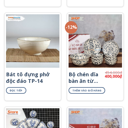
Tràng BC-06
cao cấp
-12%
454,000
₫
Bát tô đựng phở
Bộ chén dĩa
Giá
Giá
400,000
₫
gốc
hiệ
độc đáo TP-14
bàn ăn từ
là:
tại
gốm sứ đẹp
454,000₫.
là:
400
ĐỌC TIẾP
THÊM VÀO GIỎ HÀNG
BD9-04