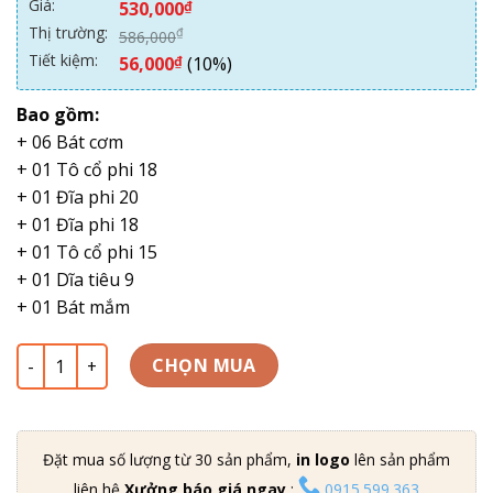
Giá:
530,000
₫
5 dựa
trên
đánh
Thị trường:
₫
586,000
giá
Tiết kiệm:
56,000
₫
(10%)
Bao gồm:
+ 06 Bát cơm
+ 01 Tô cổ phi 18
+ 01 Đĩa phi 20
+ 01 Đĩa phi 18
+ 01 Tô cổ phi 15
+ 01 Dĩa tiêu 9
+ 01 Bát mắm
Bộ bát đĩa gốm sứ quà tặng giá rẻ BD12-01 số lượng
CHỌN MUA
Đặt mua số lượng từ 30 sản phẩm,
in logo
lên sản phẩm
liên hệ
Xưởng báo giá ngay
:
0915.599.363