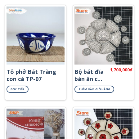
1,700,000
₫
Tô phở Bát Tràng
Bộ bát đĩa
con cá TP-07
bàn ăn cao
cấp hoa
ĐỌC TIẾP
THÊM VÀO GIỎ HÀNG
mặt trời