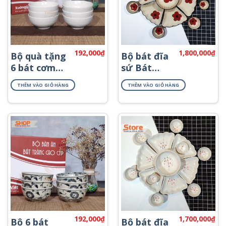
192,000
₫
1,800,000
₫
Bộ quà tặng
Bộ bát đĩa
6 bát cơm
sứ Bát
bằng sứ
Tràng đẹp
THÊM VÀO GIỎ HÀNG
THÊM VÀO GIỎ HÀNG
đẹp BC-05
sang trọng
192,000
₫
1,700,000
₫
Bộ 6 bát
Bộ bát đĩa