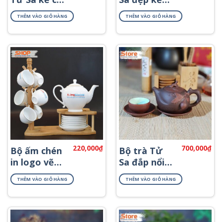
ATS-77
chỉ đỏ ATS-
THÊM VÀO GIỎ HÀNG
THÊM VÀO GIỎ HÀNG
78
220,000
₫
700,000
₫
Bộ ấm chén
Bộ trà Tử
in logo vẽ
Sa đắp nổi
viền kim
đào ATS-68
THÊM VÀO GIỎ HÀNG
THÊM VÀO GIỎ HÀNG
ATK-60