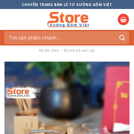
Skip
CHUYÊN TRANG BÁN LẺ TỪ XƯỞNG GỐM VIỆT
to
content
Tìm
kiếm:
Bộ ấm chén
/
Bộ ấm trà cao cấp