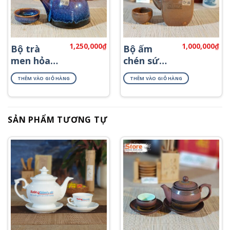
1,250,000
₫
1,000,000
₫
Bộ trà
Bộ ấm
men hỏa
chén sứ
biến cao
cao cấp
THÊM VÀO GIỎ HÀNG
THÊM VÀO GIỎ HÀNG
cấp ATC-96
đẹp ATC-
95
SẢN PHẨM TƯƠNG TỰ