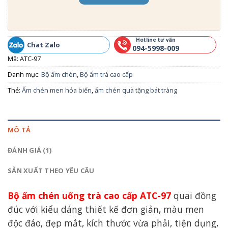
Hotline tư vấn
Chat Zalo
094-5998-009
Mã:
ATC-97
Danh mục:
Bộ ấm chén
,
Bộ ấm trà cao cấp
Thẻ:
Ấm chén men hỏa biến
,
ấm chén quà tặng bát tràng
MÔ TẢ
ĐÁNH GIÁ (1)
SẢN XUẤT THEO YÊU CÂU
Bộ ấm chén uống trà cao cấp ATC-97
quai đồng
đúc với kiểu dáng thiết kế đơn giản, màu men
độc đáo, đẹp mắt, kích thước vừa phải, tiện dụng,