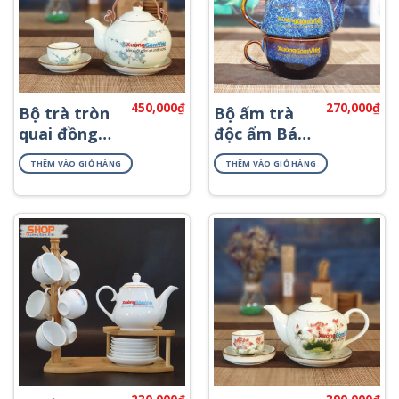
450,000
₫
270,000
₫
Bộ trà tròn
Bộ ấm trà
quai đồng
độc ẩm Bát
vẽ đào ATV-
Tràng đẹp
THÊM VÀO GIỎ HÀNG
THÊM VÀO GIỎ HÀNG
05
ATHB-01