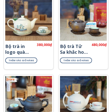
380,000
₫
480,000
₫
Bộ trà in
Bộ trà Tử
logo quà
Sa khắc hoa
tặng hoa
mai ATS-83
THÊM VÀO GIỎ HÀNG
THÊM VÀO GIỎ HÀNG
sen ATV-14