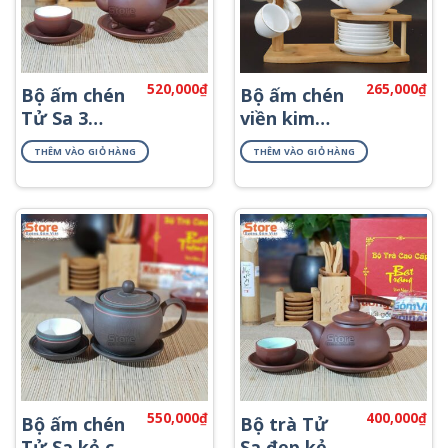
520,000
₫
265,000
₫
Bộ ấm chén
Bộ ấm chén
Tử Sa 3
viền kim
chân ATS-81
Bát Tràng
THÊM VÀO GIỎ HÀNG
THÊM VÀO GIỎ HÀNG
ATK-57
550,000
₫
400,000
₫
Bộ ấm chén
Bộ trà Tử
Tử Sa kẻ chỉ
Sa đẹp kẻ