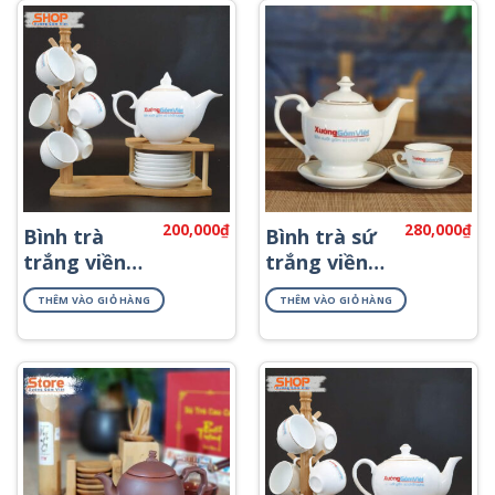
200,000
₫
280,000
₫
Bình trà
Bình trà sứ
trắng viền
trắng viền
kim cao cấp
kim in logo
THÊM VÀO GIỎ HÀNG
THÊM VÀO GIỎ HÀNG
ATK-59
ATK-04