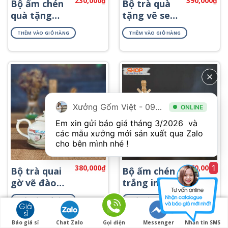
230,000
₫
390,000
₫
Bộ ấm chén
Bộ trà quà
quà tặng
tặng vẽ sen
viền kim
và lá ATV-11
THÊM VÀO GIỎ HÀNG
THÊM VÀO GIỎ HÀNG
đẹp ATK-55
Xưởng Gốm Việt - 094.1900.823
ONLINE
Em xin gửi báo giá tháng 3/2026  và 
các mẫu xưởng mới sản xuất qua Zalo 
cho bên mình nhé ! 
1
380,000
₫
170,000
₫
Bộ trà quai
Bộ ấm chén
gờ vẽ đào
trắng in chữ
hồng ATV-
AT-02
THÊM VÀO GIỎ HÀNG
THÊM VÀO GIỎ HÀNG
06
Báo giá sỉ
Chat Zalo
Gọi điện
Messenger
Nhắn tin SMS