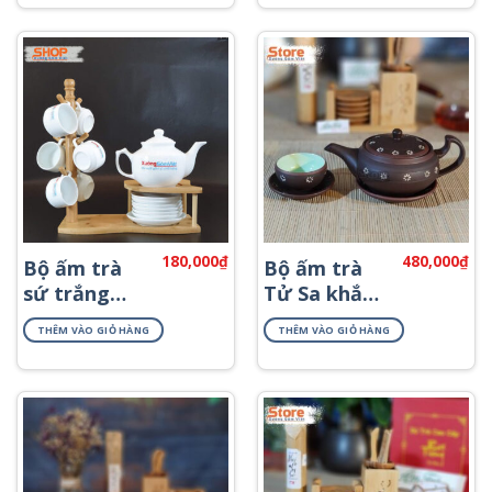
180,000
₫
480,000
₫
Bộ ấm trà
Bộ ấm trà
sứ trắng
Tử Sa khắc
Bát Tràng
hoa ATS-71
THÊM VÀO GIỎ HÀNG
THÊM VÀO GIỎ HÀNG
rẻ đẹp AT-
05