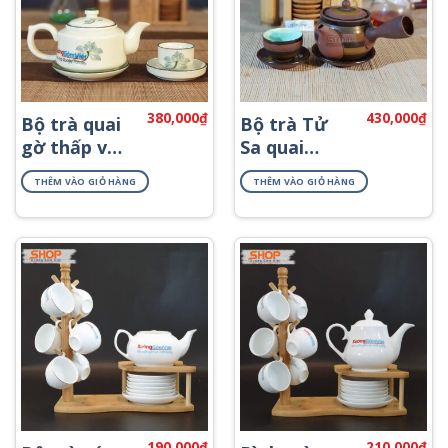
380,000
₫
430,000
₫
Bộ trà quai
Bộ trà Tử
gờ thấp vẽ
Sa quai
sen ATV-09
ngang ATS-
THÊM VÀO GIỎ HÀNG
THÊM VÀO GIỎ HÀNG
69
190,000
₫
210,000
₫