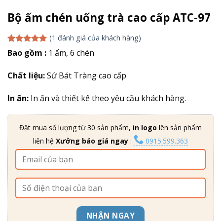
Bộ ấm chén uống trà cao cấp ATC-97
(
1
đánh giá của khách hàng)
5.00
1
trên 5
Bao gồm :
1 ấm, 6 chén
dựa trên
đánh giá
Chất liệu:
Sứ Bát Tràng cao cấp
In ấn:
In ấn và thiết kế theo yêu cầu khách hàng.
Đặt mua số lượng từ 30 sản phẩm,
in logo
lên sản phẩm
liên hệ
Xưởng báo giá ngay
:
0915.599.363
NHẬN NGAY