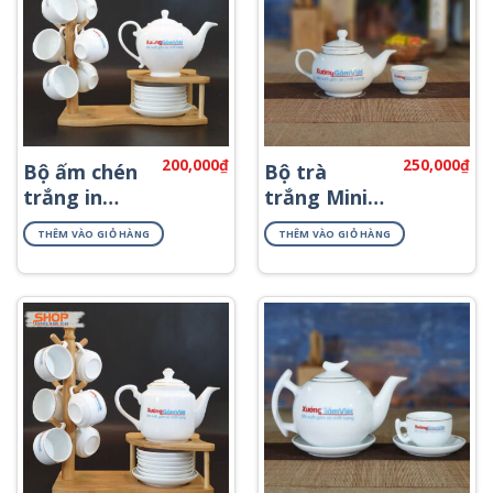
200,000
₫
250,000
₫
Bộ ấm chén
Bộ trà
trắng in
trắng Mini
logo AT-60
chỉ vàng
THÊM VÀO GIỎ HÀNG
THÊM VÀO GIỎ HÀNG
ATK-20