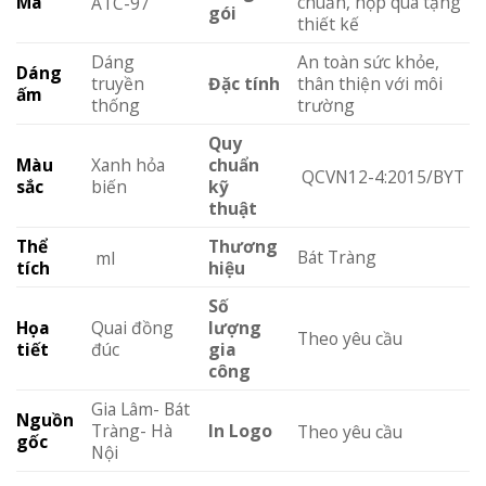
Mã
chuẩn, hộp quà tặng
ATC-97
gói
thiết kế
Dáng
An toàn sức khỏe,
Dáng
truyền
Đặc tính
thân thiện với môi
ấm
thống
trường
Quy
Màu
Xanh hỏa
chuẩn
QCVN12-4:2015/BYT
sắc
biến
kỹ
thuật
Thể
Thương
Bát Tràng
ml
tích
hiệu
Số
Họa
Quai đồng
lượng
Theo yêu cầu
tiết
đúc
gia
công
Gia Lâm- Bát
Nguồn
Tràng- Hà
In Logo
Theo yêu cầu
gốc
Nội