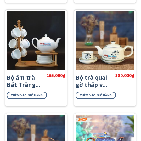
265,000
₫
380,000
₫
Bộ ấm trà
Bộ trà quai
Bát Tràng
gờ thấp vẽ
sứ trắng
sen ATV-08
THÊM VÀO GIỎ HÀNG
THÊM VÀO GIỎ HÀNG
cao cấp AT-
57