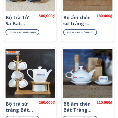
500,000
₫
180,000
₫
Bộ trà Tử
Bộ ấm chén
Sa Bát
sứ trắng in
Tràng đẹp
logo quà
THÊM VÀO GIỎ HÀNG
THÊM VÀO GIỎ HÀNG
ATS-65
tặng AT-09
260,000
₫
220,000
₫
Bộ trà sứ
Bộ ấm chén
trắng Bát
Bát Tràng
Tràng giá rẻ
in logo ATK-