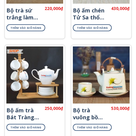
220,000
₫
430,000
₫
Bộ trà sứ
Bộ ấm chén
trắng làm
Tử Sa thổ
quà tặng in
cẩm ATS-66
THÊM VÀO GIỎ HÀNG
THÊM VÀO GIỎ HÀNG
logo AT-21
250,000
₫
530,000
₫
Bộ ấm trà
Bộ trà
Bát Tràng
vuông bồ
in logo đẹp
công anh
THÊM VÀO GIỎ HÀNG
THÊM VÀO GIỎ HÀNG
AT-61
ATV-04