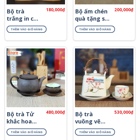
180,000
₫
200,000
₫
Bộ trà
Bộ ấm chén
trắng in chữ
quà tặng sứ
Bát Tràng
trắng đẹp
THÊM VÀO GIỎ HÀNG
THÊM VÀO GIỎ HÀNG
viền kim
ATK-09
ATK-07
480,000
₫
530,000
₫
Bộ trà Tử
Bộ trà
khắc hoa
vuông vẽ
xanh ATS-73
hoa sen đỏ
THÊM VÀO GIỎ HÀNG
THÊM VÀO GIỎ HÀNG
ATV-01