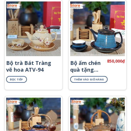
850,000
₫
Bộ trà Bát Tràng
Bộ ấm chén
vẽ hoa ATV-94
quà tặng
đẹp ATS-93
ĐỌC TIẾP
THÊM VÀO GIỎ HÀNG