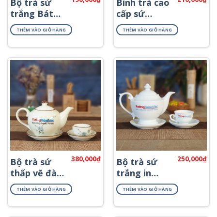
Bộ trà sứ
Bình trà cao
trắng Bát
cấp sứ
Tràng chỉ
trắng Bát
THÊM VÀO GIỎ HÀNG
THÊM VÀO GIỎ HÀNG
vàng ATK-
Tràng AT-55
02
380,000
₫
250,000
₫
Bộ trà sứ
Bộ trà sứ
thấp vẽ đào
trắng in
xanh ATV-13
logo làm
THÊM VÀO GIỎ HÀNG
THÊM VÀO GIỎ HÀNG
quà tặng
AT-04