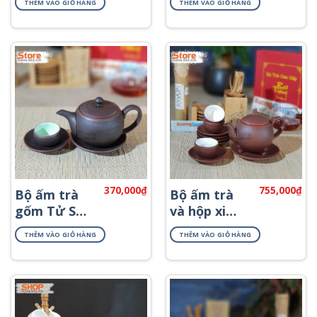
THÊM VÀO GIỎ HÀNG
THÊM VÀO GIỎ HÀNG
AT-56
08
370,000
₫
755,000
₫
Bộ ấm trà
Bộ ấm trà
gốm Tử Sa
và hộp xi
đẹp ATS-79
quà tặng
THÊM VÀO GIỎ HÀNG
THÊM VÀO GIỎ HÀNG
ATS-82