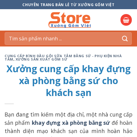
Skip
CHUYÊN TRANG BÁN LẺ TỪ XƯỞNG GỐM VIỆT
to
content
Tìm
kiếm:
CUNG CẤP BÌNH DẦU GỘI SỮA TẮM BẰNG SỨ - PHỤ KIỆN NHÀ
TẮM
,
XƯỞNG SẢN XUẤT GỐM SỨ
Xưởng cung cấp khay đựng
xà phòng bằng sứ cho
khách sạn
Bạn đang tìm kiếm một địa chỉ, một nhà cung cấp
sản phẩm
khay đựng xà phòng bằng sứ
để hoàn
thành diện mạo khách sạn của mình hoàn hảo