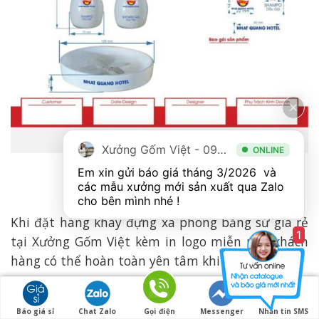
Market sản phẩm in logo
Xưởng Gốm Việt - 094.1900.823
ONLINE
Em xin gửi báo giá tháng 3/2026  và 
các mẫu xưởng mới sản xuất qua Zalo 
cho bên mình nhé ! 
Khi đặt hàng khay đựng xà phòng bằng sứ giá rẻ
1
tại Xưởng Gốm Việt kèm in logo miễn phí, khách
hàng có thể hoàn toàn yên tâm khi
Sản phẩm đẹp mắt, màu in logo chất lượng
Báo giá sỉ
Chat Zalo
Gọi điện
Messenger
Nhắn tin SMS