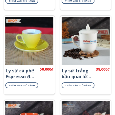
THÊM VÀO GIỎ HÀNG
THÊM VÀO GIỎ HÀNG
CSM-M57.1
CSM-M25.3
50,000
₫
38,000
₫
Ly sứ cà phê
Ly sứ trắng
Espresso đẹp
bầu quai lửa
CSM-M33.4
CST-M09
THÊM VÀO GIỎ HÀNG
THÊM VÀO GIỎ HÀNG