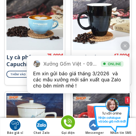
75,000
₫
47,000
₫
Ly cà phê
Ly sứ Bát
Capuchino
Tràng đẹp
Xưởng Gốm Việt - 094.1900.823
ONLINE
Bát Tràng
màu đen
Em xin gửi báo giá tháng 3/2026  và 
THÊM VÀO GIỎ HÀNG
THÊM VÀO GIỎ HÀNG
CMS-M37.4
CSM-M25.4
các mẫu xưởng mới sản xuất qua Zalo 
cho bên mình nhé ! 
1
Báo giá sỉ
Chat Zalo
Gọi điện
Messenger
Nhắn tin SMS