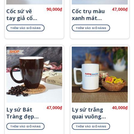
90,000
₫
47,000
₫
Cốc sứ vẽ
Cốc trụ màu
tay giả cổ
xanh mát
cao cấp CSM-
CSM-M28.2
THÊM VÀO GIỎ HÀNG
THÊM VÀO GIỎ HÀNG
M61
47,000
₫
40,000
₫
Ly sứ Bát
Ly sứ trắng
Tràng đẹp
quai vuông
màu nâu
CST-M02
THÊM VÀO GIỎ HÀNG
THÊM VÀO GIỎ HÀNG
CSM-M25.2