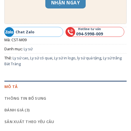
NHẬN NGAY
Hotline tư vấn
Chat Zalo
094-5998-009
Mã:
CST-M09
Danh mục:
Ly sứ
Thẻ:
Ly sứ cao
,
Ly sứ có quai
,
Ly sứ in logo
,
ly sứ quà tặng
,
Ly sứ trắng
Bát Tràng
MÔ TẢ
THÔNG TIN BỔ SUNG
ĐÁNH GIÁ (3)
SẢN XUẤT THEO YÊU CÂU