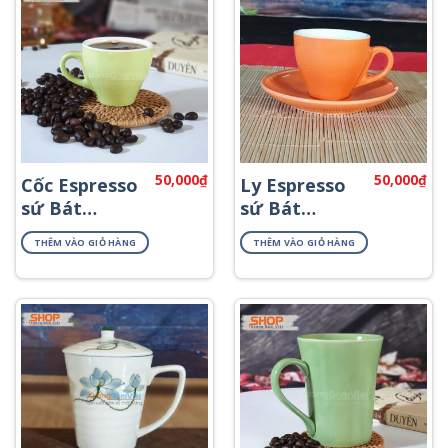
50,000
₫
50,000
₫
Cốc Espresso
Ly Espresso
sứ Bát
sứ Bát
Tràng CSM-
Tràng CSM-
THÊM VÀO GIỎ HÀNG
THÊM VÀO GIỎ HÀNG
M33.3
M33.1