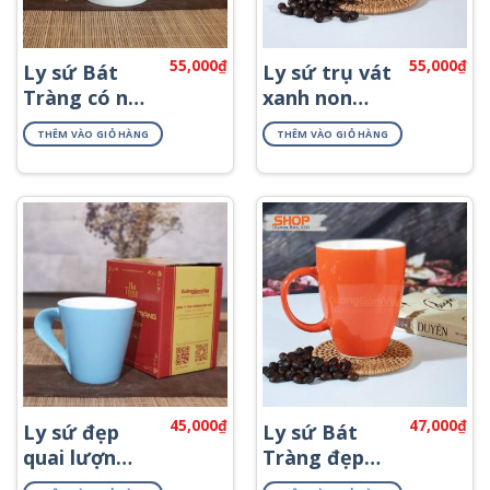
55,000
₫
55,000
₫
Ly sứ Bát
Ly sứ trụ vát
Tràng có nắp
xanh non
vẽ sen CSN-
CSM-M120
THÊM VÀO GIỎ HÀNG
THÊM VÀO GIỎ HÀNG
M52
45,000
₫
47,000
₫
Ly sứ đẹp
Ly sứ Bát
quai lượn
Tràng đẹp
độc đáo
màu cam