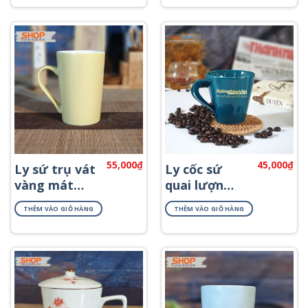
55,000
₫
45,000
₫
Ly sứ trụ vát
Ly cốc sứ
vàng mát
quai lượn
CSM-M24.3
cao cấp CSM-
THÊM VÀO GIỎ HÀNG
THÊM VÀO GIỎ HÀNG
M57.2