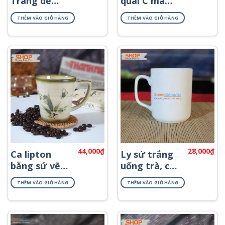
Tràng dễ
quai C mã
thương
CST-M01
THÊM VÀO GIỎ HÀNG
THÊM VÀO GIỎ HÀNG
CSM-M26.8
44,000
₫
28,000
₫
Ca lipton
Ly sứ trắng
bằng sứ vẽ
uống trà, cà
tay đẹp
phê CST-M54
THÊM VÀO GIỎ HÀNG
THÊM VÀO GIỎ HÀNG
CSM-M65