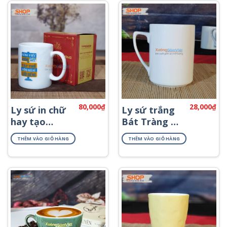
80,000
₫
28,000
₫
Ly sứ in chữ
Ly sứ trắng
hay tạo
Bát Tràng có
động lực
quai CST-
THÊM VÀO GIỎ HÀNG
THÊM VÀO GIỎ HÀNG
CST-M70.1
M55