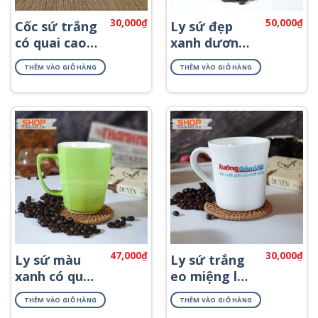
30,000
₫
50,000
₫
Cốc sứ trắng
Ly sứ đẹp
có quai cao
xanh dương
cấp CST-M46
giá rẻ CSM-
THÊM VÀO GIỎ HÀNG
THÊM VÀO GIỎ HÀNG
M60
47,000
₫
30,000
₫
Ly sứ màu
Ly sứ trắng
xanh có quai
eo miệng loe
đẹp CSM-
CST-M08
THÊM VÀO GIỎ HÀNG
THÊM VÀO GIỎ HÀNG
M58.1