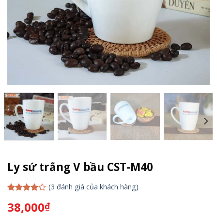
Ly sứ trắng V bầu CST-M40
(
3
đánh giá của khách hàng)
4.00
3
trên
38,000
₫
5 dựa
trên
đánh