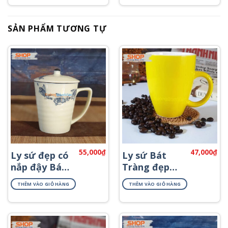
SẢN PHẨM TƯƠNG TỰ
55,000
₫
47,000
₫
Ly sứ đẹp có
Ly sứ Bát
nắp đậy Bát
Tràng đẹp
Tràng CSN-
màu vàng
THÊM VÀO GIỎ HÀNG
THÊM VÀO GIỎ HÀNG
M55
CSM-M25.5