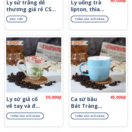
95,000
₫
Ly sứ trắng dễ
Ly uống trà
thương giá rẻ CST-
lipton, thìa
M52
và đĩa CSM-
ĐỌC TIẾP
THÊM VÀO GIỎ HÀNG
M64
50,000
₫
45,000
₫
Ly sứ giả cổ
Ca sứ bầu
vẽ tay và đĩa
Bát Tràng
lót CSM-M62
cao cấp CSM-
THÊM VÀO GIỎ HÀNG
THÊM VÀO GIỎ HÀNG
M59.1