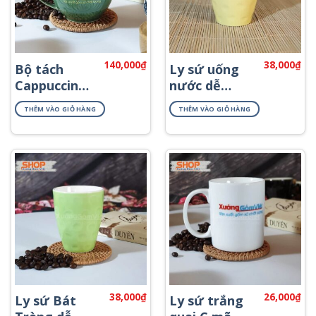
140,000
₫
38,000
₫
Bộ tách
Ly sứ uống
Cappuccino
nước dễ
và đĩa lót
thương
THÊM VÀO GIỎ HÀNG
THÊM VÀO GIỎ HÀNG
CSM-M68
CSM-M26.10
38,000
₫
26,000
₫
Ly sứ Bát
Ly sứ trắng