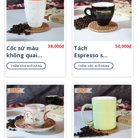
38,000
₫
50,000
₫
Cốc sứ màu
Tách
không quai
Espresso sứ
đẹp CSM-
Bát Tràng
THÊM VÀO GIỎ HÀNG
THÊM VÀO GIỎ HÀNG
M26.2
CSM-M33.2