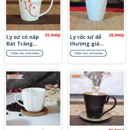
55,000
₫
38,000
₫
Ly sứ có nắp
Ly cốc sứ dễ
Bát Tràng
thương giá
cao cấp CSN-
rẻ CSM-
THÊM VÀO GIỎ HÀNG
THÊM VÀO GIỎ HÀNG
M53
M26.11