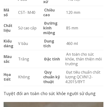
xứ
Mã
Chiều
CST- M40
120 mm
số
cao
Đường
Chất
Sứ cao cấp
kính
85 mm
liệu
miệng
Kiểu
Dung
V bầu
460 ml
dáng
tích
An toàn cho sức
Màu
Trắng
Đặc tính
khỏe, thân thiện môi
sắc
trường
Quy
Đạt tiêu chuẩn chất
Họa
Không
chuẩn kỹ
lượng QCVN12-
tiết
thuật
4:2015/BYT
Tuyệt đối an toàn cho sức khỏe người sử dụng