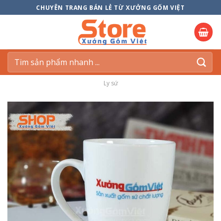
Skip
CHUYÊN TRANG BÁN LẺ TỪ XƯỞNG GỐM VIỆT
to
content
Tìm
kiếm:
Ly sứ