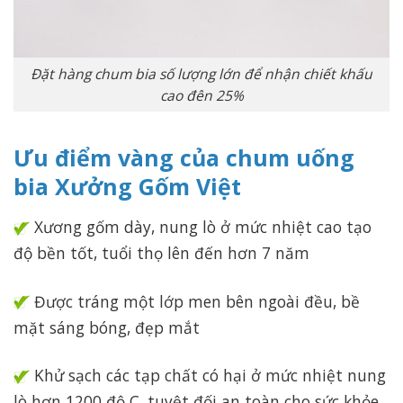
Đặt hàng chum bia số lượng lớn để nhận chiết khấu
cao đên 25%
Ưu điểm vàng của chum uống
bia Xưởng Gốm Việt
Xương gốm dày, nung lò ở mức nhiệt cao tạo
độ bền tốt, tuổi thọ lên đến hơn 7 năm
Được tráng một lớp men bên ngoài đều, bề
mặt sáng bóng, đẹp mắt
Khử sạch các tạp chất có hại ở mức nhiệt nung
lò hơn 1200 độ C, tuyệt đối an toàn cho sức khỏe