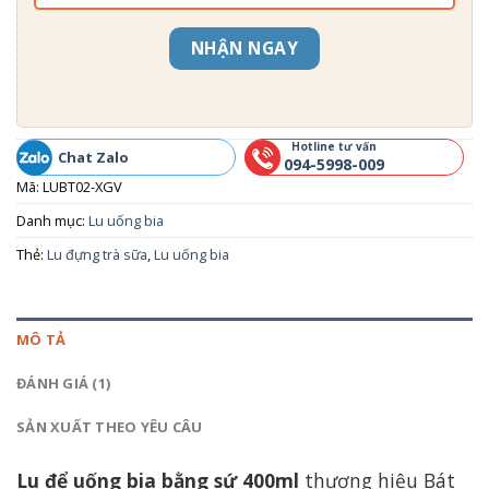
NHẬN NGAY
Hotline tư vấn
Chat Zalo
094-5998-009
Mã:
LUBT02-XGV
Danh mục:
Lu uống bia
Thẻ:
Lu đựng trà sữa
,
Lu uống bia
MÔ TẢ
ĐÁNH GIÁ (1)
SẢN XUẤT THEO YÊU CÂU
Lu để uống bia bằng sứ 400ml
thương hiệu Bát