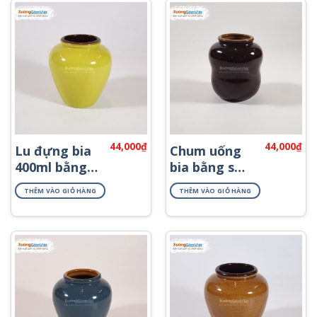
44,000
₫
44,000
₫
Lu đựng bia
Chum uống
400ml bằng
bia bằng sứ
sứ Bát
dáng mini
THÊM VÀO GIỎ HÀNG
THÊM VÀO GIỎ HÀNG
Tràng vàng
400ml