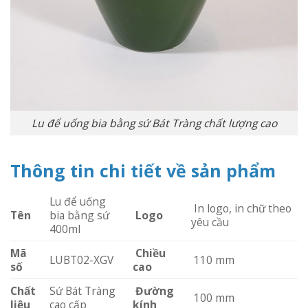
Lu để uống bia bằng sứ Bát Tràng chất lượng cao
Thông tin chi tiết về sản phẩm
Lu để uống
In logo, in chữ theo
Tên
bia bằng sứ
Logo
yêu cầu
400ml
Mã
Chiều
LUBT02-XGV
110 mm
số
cao
Chất
Sứ Bát Tràng
Đường
100 mm
liệu
cao cấp
kính