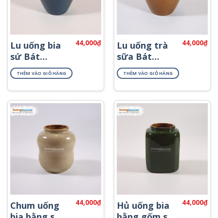
44,000
₫
44,000
₫
Lu uống bia
Lu uống trà
sứ Bát
sữa Bát
Tràng 400ml
Tràng 400ml
THÊM VÀO GIỎ HÀNG
THÊM VÀO GIỎ HÀNG
xanh dương
nâu hạt dẻ
44,000
₫
44,000
₫
Chum uống
Hủ uống bia
bia bằng sứ
bằng gốm sứ