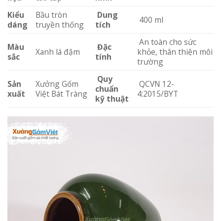
Kiểu
Bầu tròn
Dung
400 ml
dáng
truyền thống
tích
An toàn cho sức
Màu
Đặc
Xanh lá đậm
khỏe, thân thiện môi
sắc
tính
trường
Quy
Sản
Xưởng Gốm
QCVN 12-
chuẩn
xuất
Việt Bát Tràng
4:2015/BYT
kỹ thuật