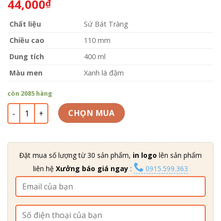
44,000
₫
dựa trên
đánh giá
Chất liệu
Sứ Bát Tràng
Chiều cao
110 mm
Dung tích
400 ml
Màu men
Xanh lá đậm
còn 2085 hàng
Lu để uống bia bằng sứ 400ml xanh lá đậm số lượng
CHỌN MUA
Đặt mua số lượng từ 30 sản phẩm,
in logo
lên sản phẩm
liên hệ
Xưởng báo giá ngay
:
0915.599.363