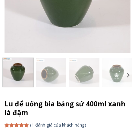
Lu để uống bia bằng sứ 400ml xanh
lá đậm
(
1
đánh giá của khách hàng)
5.00
1
trên 5