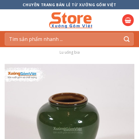
Skip
CHUYÊN TRANG BÁN LẺ TỪ XƯỞNG GỐM VIỆT
to
content
Tìm
kiếm:
Lu uống bia