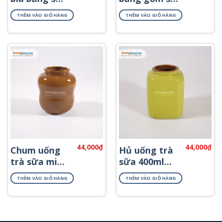
Bát Tràng
Bát Tràng
THÊM VÀO GIỎ HÀNG
THÊM VÀO GIỎ HÀNG
400ml
400ml
44,000
₫
44,000
₫
Chum uống
Hủ uống trà
trà sữa mini
sữa 400ml
sứ cao cấp
bằng sứ Bát
THÊM VÀO GIỎ HÀNG
THÊM VÀO GIỎ HÀNG
400ml
Tràng