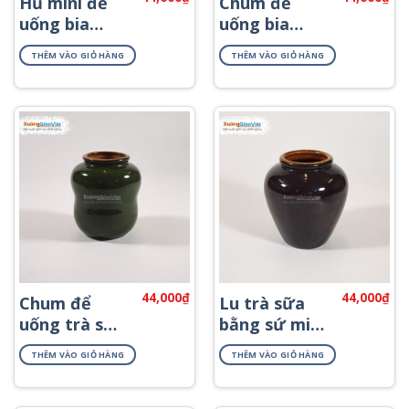
Hủ mini để
Chum để
uống bia
uống bia
400ml sứ Bát
bằng sứ Bát
THÊM VÀO GIỎ HÀNG
THÊM VÀO GIỎ HÀNG
Tràng
Tràng 400ml
44,000
₫
44,000
₫
Chum để
Lu trà sữa
uống trà sữa
bằng sứ mini
sứ Bát
400ml nâu
THÊM VÀO GIỎ HÀNG
THÊM VÀO GIỎ HÀNG
Tràng 400ml
cánh gián