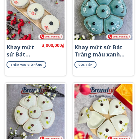
3,000,000
₫
Khay mứt
Khay mứt sứ Bát
sứ Bát
Tràng màu xanh
Tràng 3 hũ
dáng bông hoa
THÊM VÀO GIỎ HÀNG
ĐỌC TIẾP
khay gỗ
khay gỗ họa tiết
họa tiết
hoa đào trắng
hoa đào
KMS-68
đỏ KMS-22