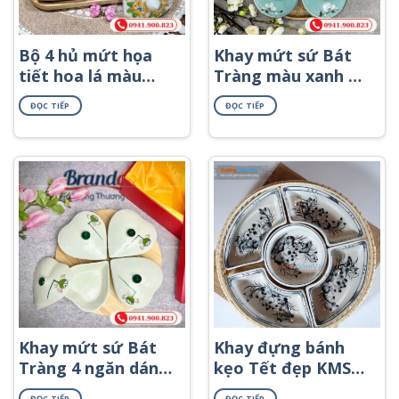
Bộ 4 hủ mứt họa
Khay mứt sứ Bát
tiết hoa lá màu
Tràng màu xanh 7
cam KMS-48
hũ khay gỗ họa
ĐỌC TIẾP
ĐỌC TIẾP
tiết hoa đào trắng
KMS-39
Khay mứt sứ Bát
Khay đựng bánh
Tràng 4 ngăn dáng
kẹo Tết đẹp KMS-
trái tim khay gỗ
09
ĐỌC TIẾP
ĐỌC TIẾP