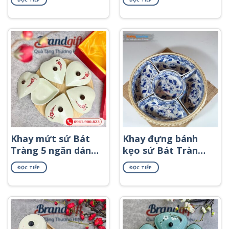
họa tiết búp sen
xanh KMS-57
Khay mứt sứ Bát
Khay đựng bánh
Tràng 5 ngăn dáng
kẹo sứ Bát Tràng
trái tim khay gỗ
KMS-13
ĐỌC TIẾP
ĐỌC TIẾP
họa tiết nhánh lựu
đỏ KMS-64