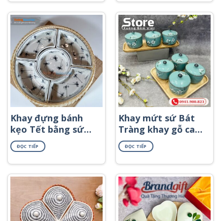
Khay đựng bánh
Khay mứt sứ Bát
kẹo Tết bằng sứ
Tràng khay gỗ cao
KMS-10
cấp KMS-35
ĐỌC TIẾP
ĐỌC TIẾP