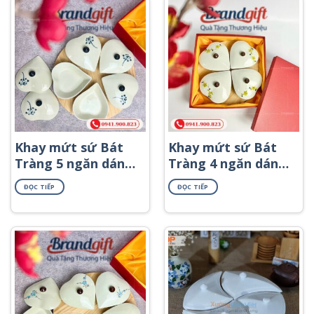
Khay mứt sứ Bát
Khay mứt sứ Bát
Tràng 5 ngăn dáng
Tràng 4 ngăn dáng
trái tim khay gỗ
trái tim khay gỗ
ĐỌC TIẾP
ĐỌC TIẾP
họa tiết hoa sen
họa tiết hoa mai
đen KMS-66
vàng KMS-58