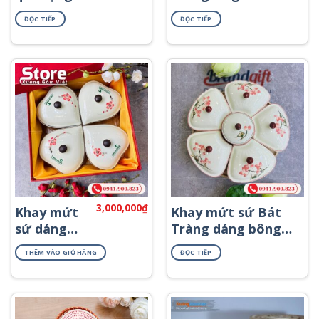
trái tim khay gỗ
ĐỌC TIẾP
ĐỌC TIẾP
họa tiết hoa đào
hồng KMS-65
3,000,000
₫
Khay mứt
Khay mứt sứ Bát
sứ dáng
Tràng dáng bông
trái tim
hoa khay gỗ họa
THÊM VÀO GIỎ HÀNG
ĐỌC TIẾP
họa tiết vẽ
tiết hoa sen hồng
tay in logo
KMS-30
KMS-19