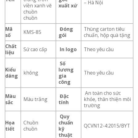
– Hà Nội
viền xanh vẽ
xuất xứ
chuồn
chuồn
Mã
Đóng
Thùng carton tiêu
KMS-85
số
gói
chuẩn, hộp quà tặng
Chất
Sứ cao cấp
In logo
Theo yêu cầu
liệu
Số
Kiểu
lương
không
Theo yêu cầu
dáng
gia
công
An toàn cho sức
Màu
Đặc
Màu trắng
khỏe, thân thiện môi
sắc
tính
trường
Quy
Họa
Chuồn
chuẩn
QCVN12-4:2015/BYT
tiết
chuồn
kỹ
thuật