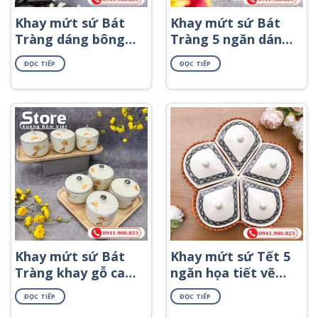
Khay mứt sứ Bát
Khay mứt sứ Bát
Tràng dáng bông
Tràng 5 ngăn dáng
hoa khay gỗ họa
trái tim khay gỗ
ĐỌC TIẾP
ĐỌC TIẾP
tiết hoa cúc vàng
họa tiết hoa mai
KMS-69
vàng KMS-62
Khay mứt sứ Bát
Khay mứt sứ Tết 5
Tràng khay gỗ cao
ngăn họa tiết vẽ
cấp KMS-36
tay men đen KMS-
ĐỌC TIẾP
ĐỌC TIẾP
46