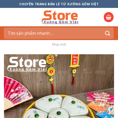
Skip
CHUYÊN TRANG BÁN LẺ TỪ XƯỞNG GỐM VIỆT
to
content
Tìm
kiếm:
Khay mứt