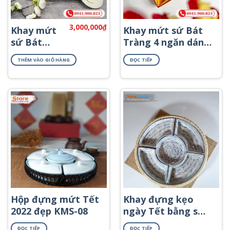
3,000,000
₫
Khay mứt
Khay mứt sứ Bát
sứ Bát
Tràng 4 ngăn dáng
Tràng 4 hũ
trái tim khay gỗ
THÊM VÀO GIỎ HÀNG
ĐỌC TIẾP
khay gỗ
họa tiết hoa sen
họa tiết
đen KMS-59
hoa cúc
vàng KMS-
23
Hộp đựng mứt Tết
Khay đựng kẹo
2022 đẹp KMS-08
ngày Tết bằng sứ
KMS-15
ĐỌC TIẾP
ĐỌC TIẾP