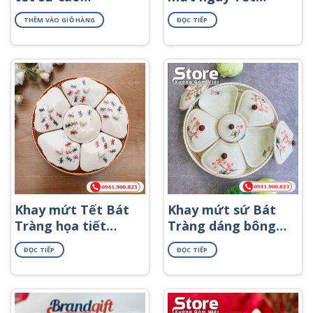
cấp đẹp
KMS-14
THÊM VÀO GIỎ HÀNG
ĐỌC TIẾP
KMS-01
Khay mứt Tết Bát
Khay mứt sứ Bát
Tràng họa tiết
Tràng dáng bông
chuồn chuồn đen
hoa khay mây họa
ĐỌC TIẾP
ĐỌC TIẾP
đỏ KMS-43
tiết hoa sen hồng
KMS-32