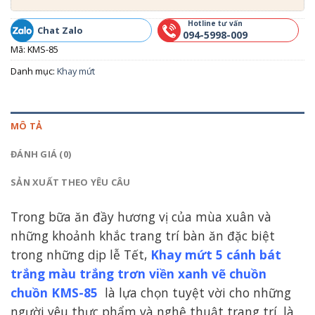
Hotline tư vấn
Chat Zalo
094-5998-009
Mã:
KMS-85
Danh mục:
Khay mứt
MÔ TẢ
ĐÁNH GIÁ (0)
SẢN XUẤT THEO YÊU CÂU
Trong bữa ăn đầy hương vị của mùa xuân và
những khoảnh khắc trang trí bàn ăn đặc biệt
trong những dịp lễ Tết,
Khay mứt 5 cánh bát
trắng màu trắng trơn viền xanh vẽ chuồn
chuồn KMS-85
là lựa chọn tuyệt vời cho những
người yêu thực phẩm và nghệ thuật trang trí. là