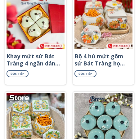
Khay mứt sứ Bát
Bộ 4 hủ mứt gốm
Tràng 4 ngăn dáng
sứ Bát Tràng họa
trái tim khay gỗ
tiết dây hoa KMS-
ĐỌC TIẾP
ĐỌC TIẾP
họa tiết hoa đào
52
hồng KMS-60