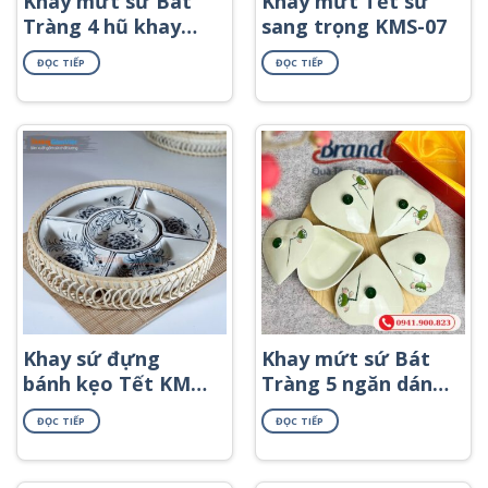
Khay mứt sứ Bát
Khay mứt Tết sứ
Tràng 4 hũ khay
sang trọng KMS-07
gỗ họa tiết hoa
ĐỌC TIẾP
ĐỌC TIẾP
sen vàng KMS-26
Khay sứ đựng
Khay mứt sứ Bát
bánh kẹo Tết KMS-
Tràng 5 ngăn dáng
16
trái tim khay gỗ
ĐỌC TIẾP
ĐỌC TIẾP
họa tiết búp sen
xanh KMS-56