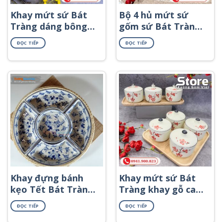
Khay mứt sứ Bát
Bộ 4 hủ mứt sứ
Tràng dáng bông
gốm sứ Bát Tràng
hoa khay mây hạo
họa tiết đa sắc
ĐỌC TIẾP
ĐỌC TIẾP
tiết hoa đào cam
KMS-50
KMS-31
Khay đựng bánh
Khay mứt sứ Bát
kẹo Tết Bát Tràng
Tràng khay gỗ cao
KMS-17
cấp KMS-34
ĐỌC TIẾP
ĐỌC TIẾP