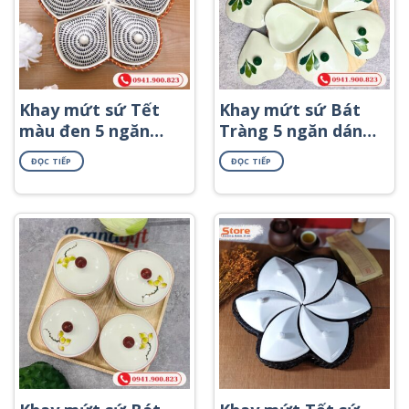
Khay mứt sứ Tết
Khay mứt sứ Bát
màu đen 5 ngăn
Tràng 5 ngăn dáng
họa tiết giọt nước
trái tim khay gỗ
ĐỌC TIẾP
ĐỌC TIẾP
KMS-45
họa tiết lá màu
xanh KMS-67