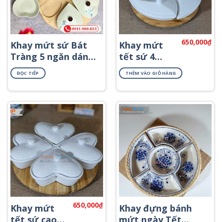
650,000
₫
Khay mứt sứ Bát
Khay mứt
Tràng 5 ngăn dáng
tết sứ 4
trái tim khay gỗ
ngăn đẹp
ĐỌC TIẾP
THÊM VÀO GIỎ HÀNG
họa tiết hoa đào
KMS-02
xanh KMS-55
650,000
₫
Khay mứt
Khay đựng bánh
tết sứ cao
mứt ngày Tết