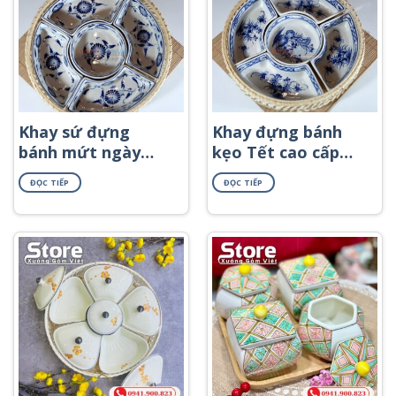
Khay sứ đựng
Khay đựng bánh
bánh mứt ngày
kẹo Tết cao cấp
Tết KMS-18
KMS-11
ĐỌC TIẾP
ĐỌC TIẾP