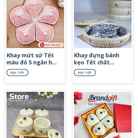
Khay mứt sứ Tết
Khay đựng bánh
màu đỏ 5 ngăn họa
kẹo Tết chất
tiết giọt nước
lượng KMS-12
ĐỌC TIẾP
ĐỌC TIẾP
KMS-44