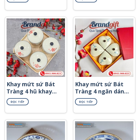
Khay mứt sứ Bát
Khay mứt sứ Bát
Tràng 4 hũ khay
Tràng 4 ngăn dáng
gỗ họa tiết hoa
trái tim khay gỗ
ĐỌC TIẾP
ĐỌC TIẾP
đào đỏ KMS-25
họa tiết hoa đào
xanh KMS-54