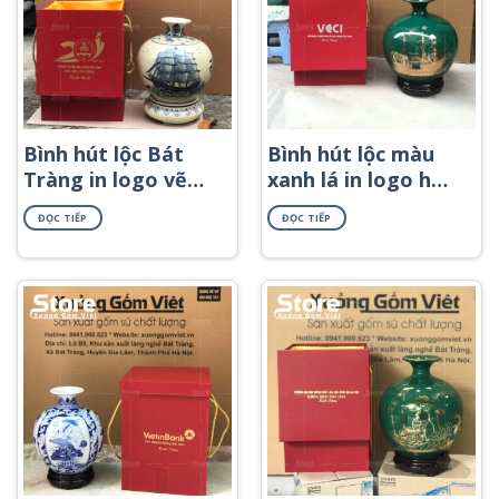
Bình hút lộc Bát
Bình hút lộc màu
Tràng in logo vẽ
xanh lá in logo họa
nhị cảnh thuyền
tiết thuận buồm
ĐỌC TIẾP
ĐỌC TIẾP
buồm bát mã BHL-
xuôi gió in decal
33
vàng BHL-46