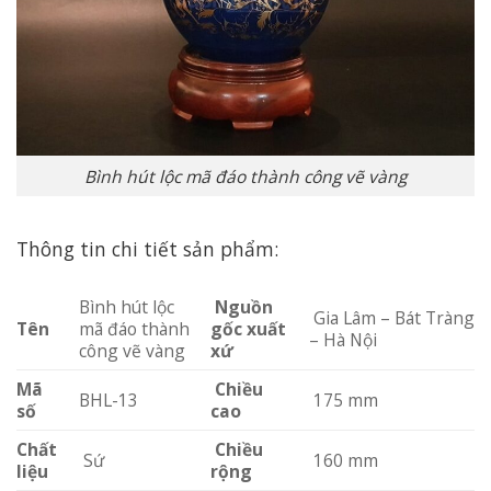
Bình hút lộc mã đáo thành công vẽ vàng
Thông tin chi tiết sản phẩm:
Bình hút lộc
Nguồn
Gia Lâm – Bát Tràng
Tên
mã đáo thành
gốc xuất
– Hà Nội
công vẽ vàng
xứ
Mã
Chiều
BHL-13
175 mm
số
cao
Chất
Chiều
Sứ
160 mm
liệu
rộng