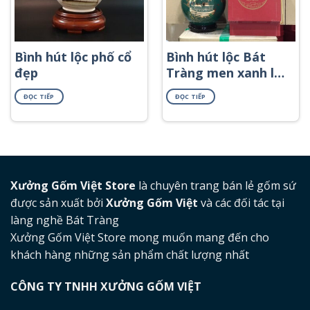
Bình hút lộc phố cổ
Bình hút lộc Bát
đẹp
Tràng men xanh lá
in logo họa tiết
ĐỌC TIẾP
ĐỌC TIẾP
thuyền buồn in
decal vàng BHL-57
Xưởng Gốm Việt Store
là chuyên trang bán lẻ gốm sứ
được sản xuất bởi
Xưởng Gốm Việt
và các đối tác tại
làng nghề Bát Tràng
Xưởng Gốm Việt Store mong muốn mang đến cho
khách hàng những sản phẩm chất lượng nhất
CÔNG TY TNHH XƯỞNG GỐM VIỆT