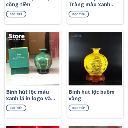
cõng tiền
Tràng màu xanh
dương họa tiết
ĐỌC TIẾP
ĐỌC TIẾP
thuyền buồm logo
và chữ in decal
vàng BHL-43
Bình hút lộc màu
Bình hút lộc buồm
xanh lá in logo và
vàng
hoạ tiết in decal
ĐỌC TIẾP
ĐỌC TIẾP
vàng BHL-47