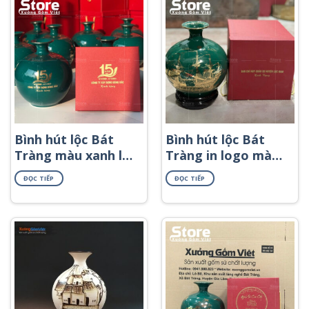
Bình hút lộc Bát
Bình hút lộc Bát
Tràng màu xanh lá
Tràng in logo màu
in logo họa tiết mã
xanh lá họa tiết
ĐỌC TIẾP
ĐỌC TIẾP
đáo thành công in
thuyền buồm tấp
decal vàng BHL-45
nập BHL-63