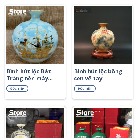
Bình hút lộc Bát
Bình hút lộc bông
Tràng nền mây
sen vẽ tay
xanh họa tiết
ĐỌC TIẾP
ĐỌC TIẾP
thuyền buồm in
decal vàng BHL-58