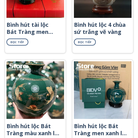
Bình hút tài lộc
Bình hút lộc 4 chùa
Bát Tràng men
sứ trắng vẽ vàng
xanh lá in logo họa
ĐỌC TIẾP
ĐỌC TIẾP
tiết thuận buồm
xuôi gió in decal
vàng BHL-68
Bình hút lộc Bát
Bình hút lộc Bát
Tràng màu xanh lá
Tràng men xanh lá