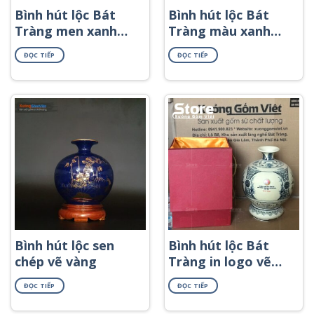
Bình hút lộc Bát
Bình hút lộc Bát
Tràng men xanh
Tràng màu xanh
biển in logo họa
viển họa tiết cảnh
ĐỌC TIẾP
ĐỌC TIẾP
tiết thuận buồm
biển và thuyền in
xuôi gió in decal
decal vàng BHL-41
vàng BHL-53
Bình hút lộc sen
Bình hút lộc Bát
chép vẽ vàng
Tràng in logo vẽ
cảnh thủ công
ĐỌC TIẾP
ĐỌC TIẾP
BHL-64