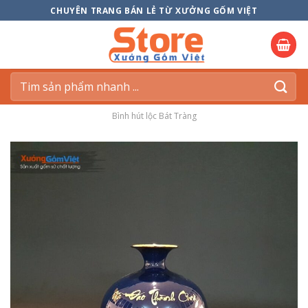
Skip
CHUYÊN TRANG BÁN LẺ TỪ XƯỞNG GỐM VIỆT
to
content
Tìm
kiếm:
Bình hút lộc Bát Tràng