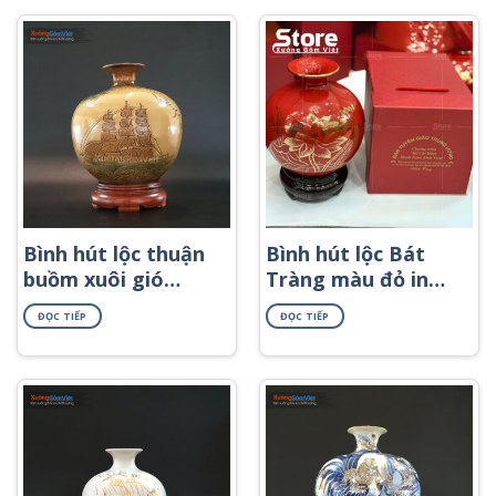
vàng kim BHL-61
Bình hút lộc thuận
Bình hút lộc Bát
buồm xuôi gió
Tràng màu đỏ in
hanh vàng
logo họa tiết hoa
ĐỌC TIẾP
ĐỌC TIẾP
sen in decal vàng
BHL-34