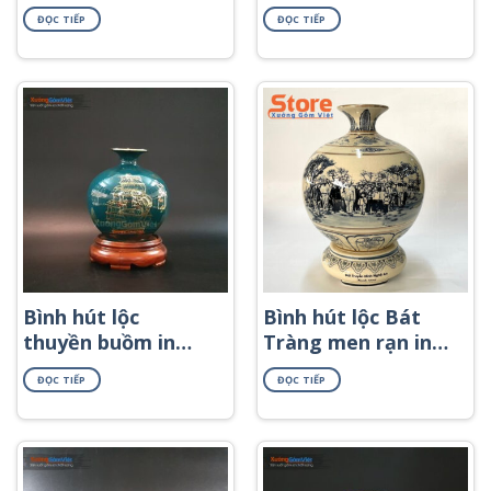
in logo họa tiết
họa tiết in decal
ĐỌC TIẾP
ĐỌC TIẾP
cửu ngư quần hội
vàng BHL-52
in decal vàng BHL-
44
Bình hút lộc
Bình hút lộc Bát
thuyền buồm in
Tràng men rạn in
decal vàng
logo vẽ Bác Hồ
ĐỌC TIẾP
ĐỌC TIẾP
BHL-50