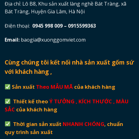
Địa chỉ: Lô B8, Khu sản xuất làng nghề Bát Tràng, xã
Bát Tràng, Huyện Gia Lâm, Hà Nội
Điện thoại:
0945 998 009 – 0915599363
Email:
baogia@xuonggomviet.com
Cùng chúng tôi kết nối nhà sản xuất gốm sứ
với khách hàng ,
Sản xuất
Theo MẪU MÃ
của khách hàng
Thiết kế theo
Ý TƯỞNG , KÍCH THƯỚC , MÀU
SẮC
của khách hàng
Thời gian sản xuất
NHANH CHÓNG
, chuẩn
quy trình sản xuất