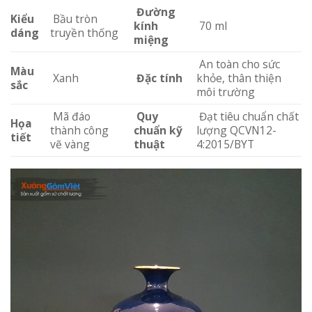
Đường
Kiểu
Bầu tròn
kính
70 ml
dáng
truyền thống
miệng
An toàn cho sức
Màu
Xanh
Đặc tính
khỏe, thân thiện
sắc
môi trường
Mã đáo
Quy
Đạt tiêu chuẩn chất
Họa
thành công
chuẩn kỹ
lượng QCVN12-
tiết
vẽ vàng
thuật
4:2015/BYT