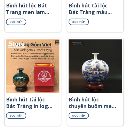
Bình hút lộc Bát
Bình hút tài lộc
Trang men lam
Bát Tràng màu
họa tiết tứ cảnh
xanh lá in logo họa
ĐỌC TIẾP
ĐỌC TIẾP
BHL-49
tiết hồ sen in decal
vàng BHL-67
Bình hút tài lộc
Bình hút lộc
Bát Tràng in logo
thuyền buồm men
màu xanh lá họa
lam vẽ vàng
ĐỌC TIẾP
ĐỌC TIẾP
tiết thuận buồm
xuôi gió in decal