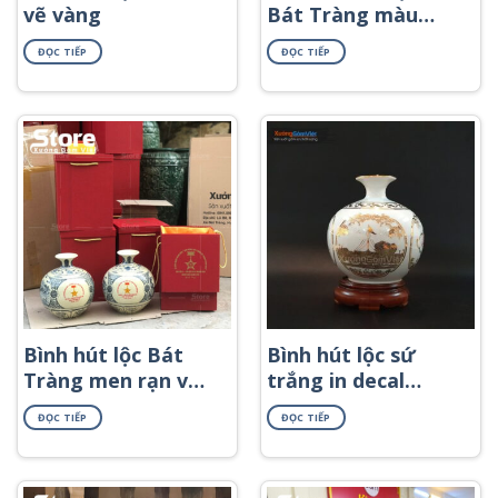
vẽ vàng
Bát Tràng màu
xanh lá trơn in
ĐỌC TIẾP
ĐỌC TIẾP
logo BHL-65
Bình hút lộc Bát
Bình hút lộc sứ
Tràng men rạn vẽ
trắng in decal
cảnh in logo BHL-
vàng
ĐỌC TIẾP
ĐỌC TIẾP
51