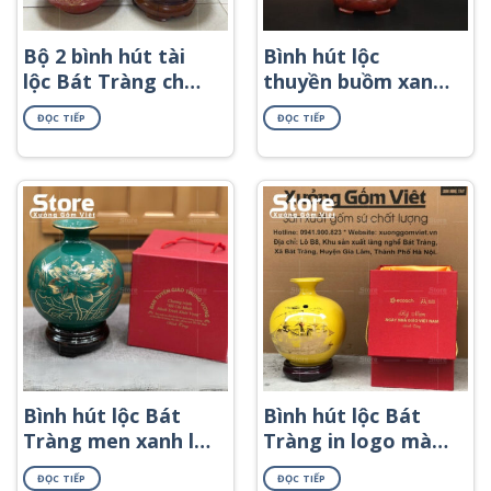
Bộ 2 bình hút tài
Bình hút lộc
lộc Bát Tràng chữ
thuyền buồm xanh
phúc in decal vàng
ngọc đắp nổi
ĐỌC TIẾP
ĐỌC TIẾP
BHL-69
Bình hút lộc Bát
Bình hút lộc Bát
Tràng men xanh lá
Tràng in logo màu
in logo họa tiết
vàng họa tiết
ĐỌC TIẾP
ĐỌC TIẾP