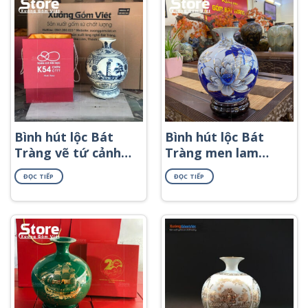
Bình hút lộc Bát
Bình hút lộc Bát
Tràng vẽ tứ cảnh
Tràng men lam
in logo theo yêu
họa tiết hoa sen
ĐỌC TIẾP
ĐỌC TIẾP
cầu BHL-59
viền vàng BHL-48