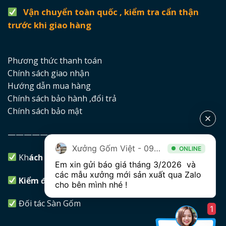
Vận chuyển toàn quốc , kiểm tra cẩn thận
trước khi giao hàng
Phương thức thanh toán
Chính sách giao nhận
Hướng dẫn mua hàng
Chính sách bảo hành ,đổi trả
Chính sách bảo mật
——————————-
Xưởng Gốm Việt - 094.1900.823
ONLINE
Kh
ách hàng lưu ý
Em xin gửi báo giá tháng 3/2026  và 
các mẫu xưởng mới sản xuất qua Zalo 
Kiểm định an toàn thực phẩm
cho bên mình nhé ! 
Đối tác
Sàn Gốm
1