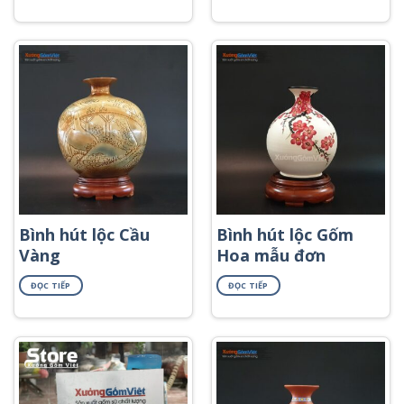
hoa sen in decal
thuận buồm in
vàng BHL-55
decal vàng BHL-28
Bình hút lộc Cầu
Bình hút lộc Gốm
Vàng
Hoa mẫu đơn
ĐỌC TIẾP
ĐỌC TIẾP