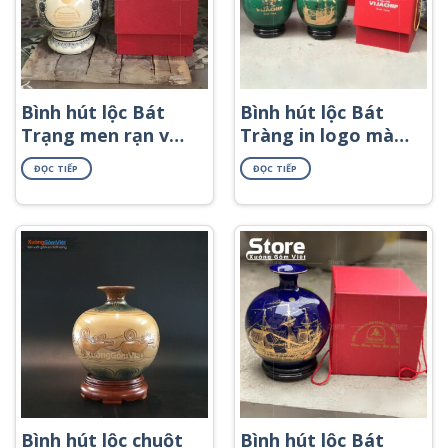
Bình hút lộc Bát
Bình hút lộc Bát
Trạng men rạn vẽ
Tràng in logo màu
cảnh chùa chiền in
xanh lá họa tiết
ĐỌC TIẾP
ĐỌC TIẾP
logo BHL-66
thuyền buồm in
decal vàng BHL-30
Bình hút lộc chuột
Bình hút lộc Bát