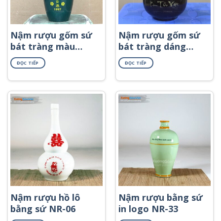
Nậm rượu gốm sứ
Nậm rượu gốm sứ
bát tràng màu
bát tràng dáng
xanh ngọc bích in
mini màu nâu NR-
ĐỌC TIẾP
ĐỌC TIẾP
logo NR-40
45
Nậm rượu hồ lô
Nậm rượu bằng sứ
bằng sứ NR-06
in logo NR-33