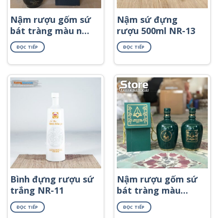
Nậm rượu gốm sứ
Nậm sứ đựng
bát tràng màu nâu
rượu 500ml NR-13
dáng hồ lô in logo
ĐỌC TIẾP
ĐỌC TIẾP
NR-51
Bình đựng rượu sứ
Nậm rượu gốm sứ
trắng NR-11
bát tràng màu
xanh ngọc bích
ĐỌC TIẾP
ĐỌC TIẾP
viền kim in logo