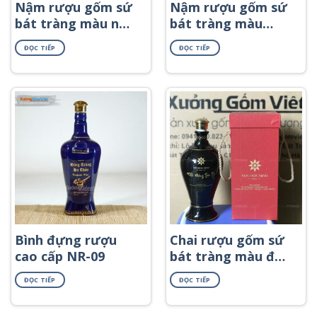
Nậm rượu gốm sứ
Nậm rượu gốm sứ
bát tràng màu nâu
bát tràng màu
dáng lùn in logo
xanh ngọc bích in
ĐỌC TIẾP
ĐỌC TIẾP
NR-53
logo NR-58
Bình đựng rượu
Chai rượu gốm sứ
cao cấp NR-09
bát tràng màu đen
dáng mai bình in
ĐỌC TIẾP
ĐỌC TIẾP
logo NR-36