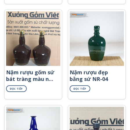
NR-41
Nậm rượu gốm sứ
Nậm rượu đẹp
bát tràng màu nâu
bằng sứ NR-04
vẽ viền kim in logo
ĐỌC TIẾP
ĐỌC TIẾP
NR-55