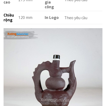
cao
gia
công
Chiều
120 mm
In Logo
Theo yêu cầu
rộng