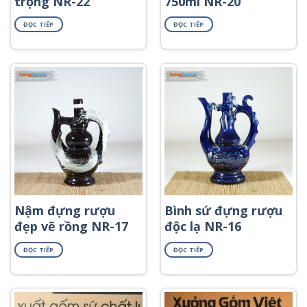
trọng NR-22
750ml NR-20
ĐỌC TIẾP
ĐỌC TIẾP
Nậm đựng rượu
Bình sứ đựng rượu
đẹp vẽ rồng NR-17
độc lạ NR-16
ĐỌC TIẾP
ĐỌC TIẾP