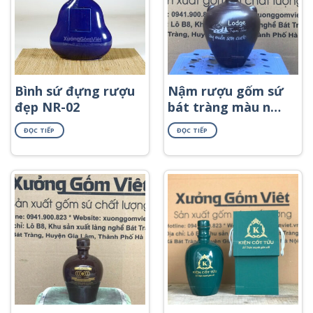
Bình sứ đựng rượu
Nậm rượu gốm sứ
đẹp NR-02
bát tràng màu nâu
có tai không tráng
ĐỌC TIẾP
ĐỌC TIẾP
men in logo NR-49