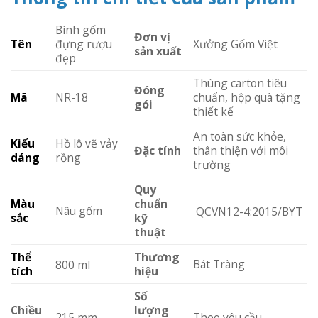
Bình gốm
Đơn vị
Tên
đựng rượu
Xưởng Gốm Việt
sản xuất
đẹp
Thùng carton tiêu
Đóng
Mã
NR-18
chuẩn, hộp quà tặng
gói
thiết kế
An toàn sức khỏe,
Kiểu
Hồ lô vẽ vảy
Đặc tính
thân thiện với môi
dáng
rồng
trường
Quy
Màu
chuẩn
Nâu gốm
QCVN12-4:2015/BYT
sắc
kỹ
thuật
Thể
Thương
Bát Tràng
800 ml
tích
hiệu
Số
Chiều
lượng
215 mm
Theo yêu cầu