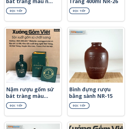
bát tràng màu nâu
Tràng 400ml NR-26
dáng 1 bầu NR-37
ĐỌC TIẾP
ĐỌC TIẾP
Nậm rượu gốm sứ
Bình đựng rượu
bát tràng màu
bằng sành NR-15
xanh ngọc bích in
ĐỌC TIẾP
ĐỌC TIẾP
logo NR-39