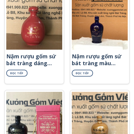
Nậm rượu gốm sứ
Nậm rượu gốm sứ
bát tràng dáng
bát tràng màu
mini màu đỏ NR-44
xanh cơ bản in
ĐỌC TIẾP
ĐỌC TIẾP
logo NR-57