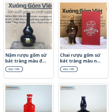
Nậm rượu gốm sứ
Chai rượu gốm sứ
bát tràng màu đen
bát tràng màu nâu
dáng hồ lô in logo
dáng mai binh in
ĐỌC TIẾP
ĐỌC TIẾP
NR-52
logo NR-38