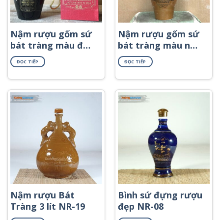
Nậm rượu gốm sứ
Nậm rượu gốm sứ
bát tràng màu đen
bát tràng màu nâu
có tai NR-47
sáng in logo NR-54
ĐỌC TIẾP
ĐỌC TIẾP
Nậm rượu Bát
Bình sứ đựng rượu
Tràng 3 lít NR-19
đẹp NR-08