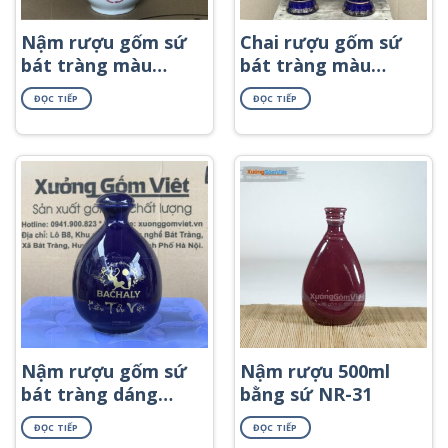
Nậm rượu gốm sứ
Chai rượu gốm sứ
bát tràng màu
bát tràng màu
trắng dáng hồ lô in
xanh cơ dáng mai
ĐỌC TIẾP
ĐỌC TIẾP
logo NR-56
binh in logo NR-42
Nậm rượu gốm sứ
Nậm rượu 500ml
bát tràng dáng
bằng sứ NR-31
mini màu xanh cơ
ĐỌC TIẾP
ĐỌC TIẾP
bản NR-46