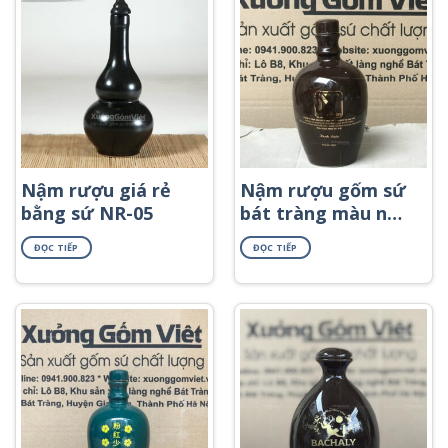
Nậm rượu giá rẻ
Nậm rượu gốm sứ
bằng sứ NR-05
bát tràng màu nâu
dáng cao in logo
ĐỌC TIẾP
ĐỌC TIẾP
NR-50