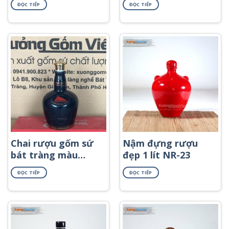
ĐỌC TIẾP
ĐỌC TIẾP
Chai rượu gốm sứ
Nậm đựng rượu
bát tràng màu
đẹp 1 lít NR-23
xanh cơ bản dáng 1
ĐỌC TIẾP
ĐỌC TIẾP
bầu NR-43