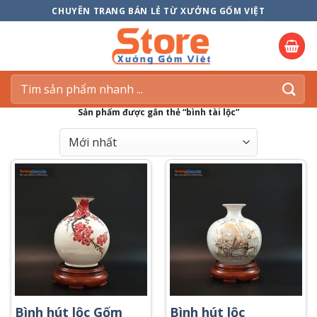
Skip
CHUYÊN TRANG BÁN LẺ TỪ XƯỞNG GỐM VIỆT
to
content
Tìm
kiếm:
Sản phẩm được gắn thẻ “bình tài lộc”
Bình hút lộc Gốm
Bình hút lộc