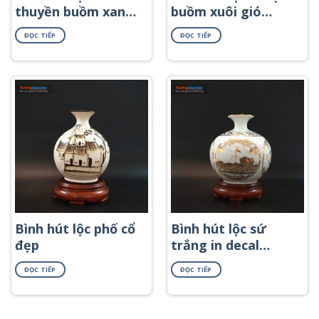
thuyền buồm xanh
buồm xuôi gió
ngọc đắp nổi
hanh vàng
ĐỌC TIẾP
ĐỌC TIẾP
Bình hút lộc phố cổ
Bình hút lộc sứ
đẹp
trắng in decal
vàng
ĐỌC TIẾP
ĐỌC TIẾP