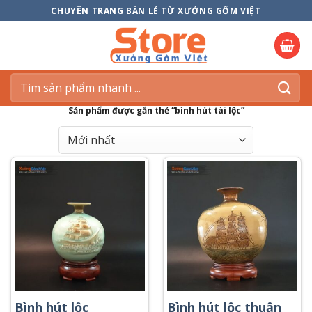
Skip
CHUYÊN TRANG BÁN LẺ TỪ XƯỞNG GỐM VIỆT
to
content
Tìm
kiếm:
Sản phẩm được gắn thẻ “bình hút tài lộc”
Bình hút lộc
Bình hút lộc thuận